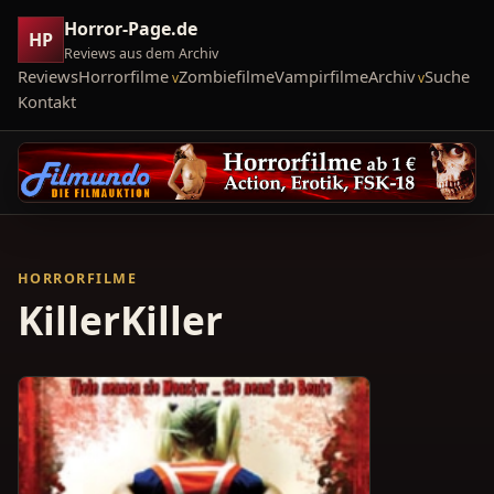
Horror-Page.de
HP
Reviews aus dem Archiv
Reviews
Horrorfilme
Zombiefilme
Vampirfilme
Archiv
Suche
Kontakt
HORRORFILME
KillerKiller