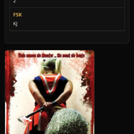
2
FSK
KJ