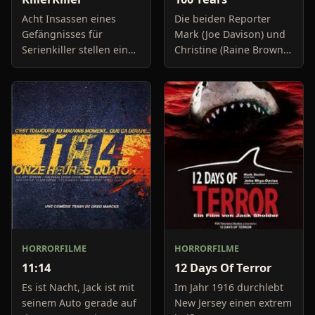
Acht Insassen eines
Die beiden Reporter
Gefängnisses für
Mark (Joe Davison) und
Serienkiller stellen eines
Christine (Raine Brown)
Morgens überrascht
haben keine Lust mehr
fest, dass ihre
auf belanglose
Zellentüren offen stehen
Boulevard-Meldungen
und die Wärter spurlos
und befassen sich
verschw
neuerdings mit Se
HORRORFILME
HORRORFILME
11:14
12 Days Of Terror
Es ist Nacht, Jack ist mit
Im Jahr 1916 durchlebt
seinem Auto gerade auf
New Jersey einen extrem