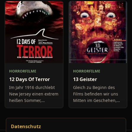
auf belanglose
abzuholen. Die Uhr im
Boulevard-Meldungen
Auto springt auf 11:14h,
und befassen sich
genau in dem Moment
neuerdings mit Se
fäll
HORRORFILME
HORRORFILME
12 Days Of Terror
13 Geister
Im Jahr 1916 durchlebt
Gleich zu Beginn des
New Jersey einen extrem
Films befinden wir uns
heißen Sommer,
Mitten im Geschehen,
während in Europa der
eine Gruppe von Leuten
Krieg tobt. Die
unter der Leitung von
Bewohner eines kleinen
Cyrus Kriticus und
Datenschutz
Küstenortes leiden sehr
seinem