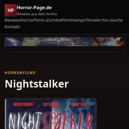
Horror-Page.de
HP
Reviews aus dem Archiv
Reviews
Horrorfilme
Zombiefilme
Vampirfilme
Archiv
Suche
Kontakt
HORRORFILME
Nightstalker