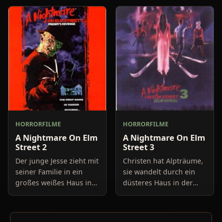
zahlreichen Folien
flieht in einem
ausgestattet ist. Er
Fabrikkeller vor dem
bewegt sich auf einem
mysteriösen Mann, der
schmalen Gang
ihr offensich
HORRORFILME
HORRORFILME
A Nightmare On Elm
A Nightmare On Elm
Street 2
Street 3
Der junge Jesse zieht mit
Christen hat Alpträume,
seiner Familie in ein
sie wandelt durch ein
großes weißes Haus in
düsteres Haus in der
der Elm-Street, ohne zu
Elmstreet. Als sie in eine
ahnen, was sich vor
Anstalt für gestörte
einigen Jahren hier
Teenager kommt, eine