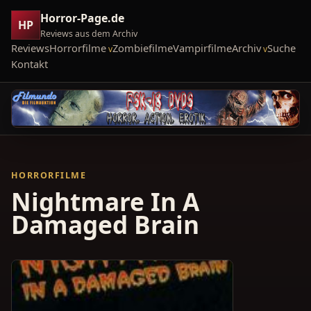
Horror-Page.de
HP
Reviews aus dem Archiv
Reviews
Horrorfilme
Zombiefilme
Vampirfilme
Archiv
Suche
Kontakt
HORRORFILME
Nightmare In A
Damaged Brain