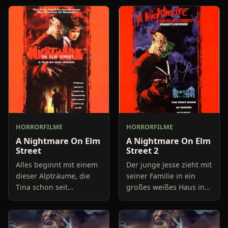
HORRORFILME
HORRORFILME
A Nightmare On Elm
A Nightmare On Elm
Street
Street 2
Alles beginnt mit einem
Der junge Jesse zieht mit
dieser Alpträume, die
seiner Familie in ein
Tina schon seit
großes weißes Haus in
längerem quälen. Sie
der Elm-Street, ohne zu
flieht in einem
ahnen, was sich vor
Fabrikkeller vor dem
einigen Jahren hier