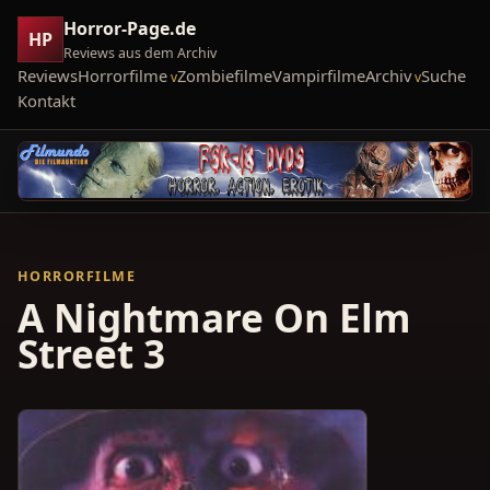
Horror-Page.de
HP
Reviews aus dem Archiv
Reviews
Horrorfilme
Zombiefilme
Vampirfilme
Archiv
Suche
Kontakt
HORRORFILME
A Nightmare On Elm
Street 3