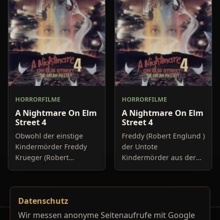
mysteriösen Mann, der
abgespielt hat. Nachts
ihr offensich
HORRORFILME
HORRORFILME
A Nightmare On Elm
A Nightmare On Elm
Street 4
Street 4
Obwohl der einstige
Freddy (Robert Englund )
Kindermörder Freddy
der Untote
Krueger (Robert
Kindermörder aus der
Englund) scheinbar tot
Elmstreet sinnt auf
und begaben ist,
Rache . Wieder schickt
bezweifelt Kristen
er harmlosen Teenagern
Datenschutz
(Tuesday Knight), eine
Alpträume, aus denen
der Überlebenden de
sie nicht meh
Wir messen anonyme Seitenaufrufe mit Google