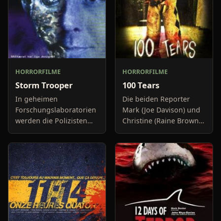
HORRORFILME
HORRORFILME
Storm Trooper
100 Tears
In geheimen
Die beiden Reporter
Forschungslaboratorien
Mark (Joe Davison) und
werden die Polizisten
Christine (Raine Brown)
der Zukunft gebastelt:
haben keine Lust mehr
Cyborg-Cops, halb
auf belanglose
Mensch, halb Maschine.
Boulevard-Meldungen
Dem Prototypen Stark
und befassen sich
gelingt die Fluch
neuerdings mit Se