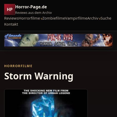
Horror-Page.de
HP
Reviews aus dem Archiv
Reviews
Horrorfilme
Zombiefilme
Vampirfilme
Archiv
Suche
Kontakt
HORRORFILME
Storm Warning