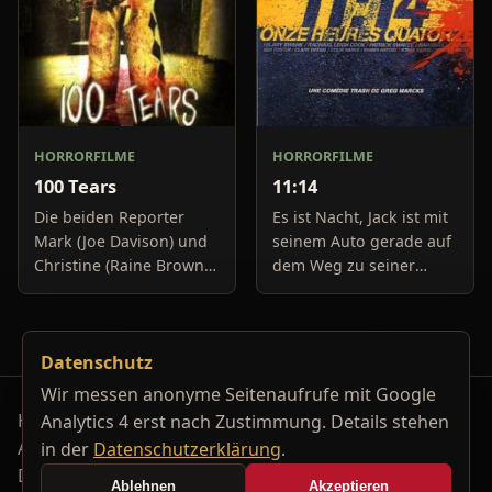
HORRORFILME
HORRORFILME
100 Tears
11:14
Die beiden Reporter
Es ist Nacht, Jack ist mit
Mark (Joe Davison) und
seinem Auto gerade auf
Christine (Raine Brown)
dem Weg zu seiner
haben keine Lust mehr
Freundin, um diese
auf belanglose
abzuholen. Die Uhr im
Boulevard-Meldungen
Auto springt auf 11:14h,
Datenschutz
und befassen sich
genau in dem Moment
neuerdings mit Se
fäll
Wir messen anonyme Seitenaufrufe mit Google
Horrorfilm-Reviews, Serienkiller-Profile und Genre-
Analytics 4 erst nach Zustimmung. Details stehen
Archiv.
in der
Datenschutzerklärung
.
Datenschutzerklärung
Kontakt
Ablehnen
Akzeptieren