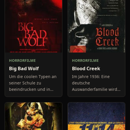
HORRORFILME
HORRORFILME
Big Bad Wolf
Blood Creek
Um die coolen Typen an
Im Jahre 1936: Eine
seiner Schule zu
deutsche
beeindrucken und in
Auswanderfamilie wird
ihre Verbindung
in den USA von Richard
aufgenommen zu
Wirth besucht. Wirth ist
werden, stiehlt der
auf der Suche nach
Außenseiter Derek
okkulten Gegenständen,
(Trevor Duke) die
die er für die h
Schlüssel