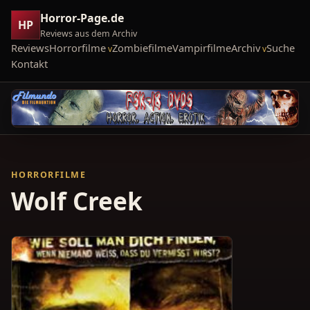
Horror-Page.de
HP
Reviews aus dem Archiv
Reviews
Horrorfilme
Zombiefilme
Vampirfilme
Archiv
Suche
Kontakt
HORRORFILME
Wolf Creek