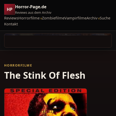
Horror-Page.de
HP
Reviews aus dem Archiv
Reviews
Horrorfilme
Zombiefilme
Vampirfilme
Archiv
Suche
Kontakt
HORRORFILME
The Stink Of Flesh