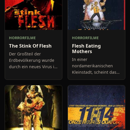
HORRORFILME
HORRORFILME
The Stink Of Flesh
Flesh Eating
Mothers
Der Großteil der
In einer
Erdbevölkerung wurde
nordamerikanischen
durch ein neues Virus in
Kleinstadt, scheint das
fleischhungrige Zombies
Leben so wunderschön
verwandelt. Die wenigen
und perfekt zu sein, wie
überlebenden
man sich es vorstellt.
Menschen haben sich
Aber die Idylle wird jäh
entweder in
von einem V