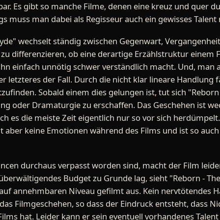
hbar. Es gibt so manche Filme, denen eine kreuz und quer d
ngs muss man dabei als Regisseur auch ein gewisses Talent
 Hyde" wechselt ständig zwischen Gegenwart, Vergangenhei
r zu differenzieren, ob eine derartige Erzählstruktur einem
 ihn einfach unnötig schwer verständlich macht. Und, man a
der letzteres der Fall. Durch die nicht klar lineare Handlung 
zufinden. Sobald einem dies gelungen ist, tut sich "Reborn
ung oder Dramaturgie zu erschaffen. Das Geschehen ist we
rch es die meiste Zeit eigentlich nur so vor sich herdümp
lt aber keine Emotionen während des Films und ist so auch
cen durchaus verpasst worden sind, macht der Film leider
überwältigendes Budget zu Grunde lag, sieht "Reborn - The
auf annehmbaren Niveau gefilmt aus. Kein nervtötendes
n das Filmgeschehen, so dass der Eindruck entsteht, dass N
Films hat. Leider kann er sein eventuell vorhandenes Talent