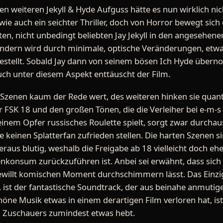
nen weiteren Jekyll & Hyde Aufguss hätte es nun wirklich ni
wie auch ein seichter Thriller, doch von Horror bewegt sic
en, nicht unbedingt beliebten Jay Jekyll in den angesehenen 
dern wird durch minimale, optische Veränderungen, etwa 
estellt. Sobald Jay dann von seinem bösen Ich Hyde übern
ch unter diesem Aspekt enttäuscht der Film.
 Szenen kaum der Rede wert, des weiteren hinken sie quanti
FSK 18 und den großen Tönen, die die Verleiher bei e-m-s
 einem Opfer russisches Roulette spielt, sorgt zwar durcha
 keinen Splatterfan zufrieden stellen. Die harten Szenen s
raus blutig, weshalb die Freigabe ab 18 vielleicht doch eh
konsum zurückzuführen ist. Anbei sei erwähnt, dass sich de
willt komischen Moment durchschimmern lässt. Das Einzi
t, ist der fantastische Soundtrack, der aus beinahe anmutig
höne Musik etwas in einem derartigen Film verloren hat, ist
 Zuschauers zumindest etwas hebt.