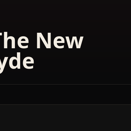
 The New
Hyde