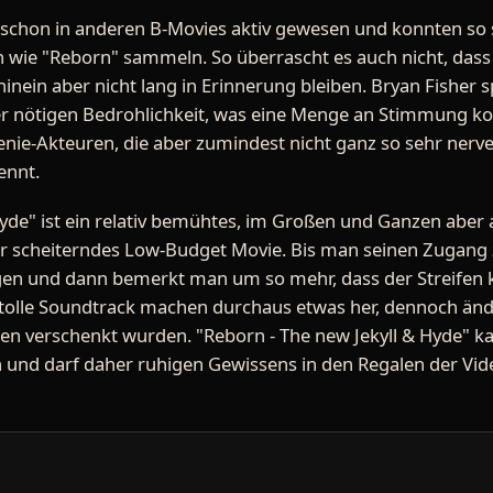
ls schon in anderen B-Movies aktiv gewesen und konnten s
 wie "Reborn" sammeln. So überrascht es auch nicht, dass
inein aber nicht lang in Erinnerung bleiben. Bryan Fisher 
der nötigen Bedrohlichkeit, was eine Menge an Stimmung kos
enie-Akteuren, die aber zumindest nicht ganz so sehr nerv
ennt.
Hyde" ist ein relativ bemühtes, im Großen und Ganzen aber
ur scheiterndes Low-Budget Movie. Bis man seinen Zugan
ngen und dann bemerkt man um so mehr, dass der Streifen 
tolle Soundtrack machen durchaus etwas her, dennoch ände
en verschenkt wurden. "Reborn - The new Jekyll & Hyde" k
len und darf daher ruhigen Gewissens in den Regalen der Vi