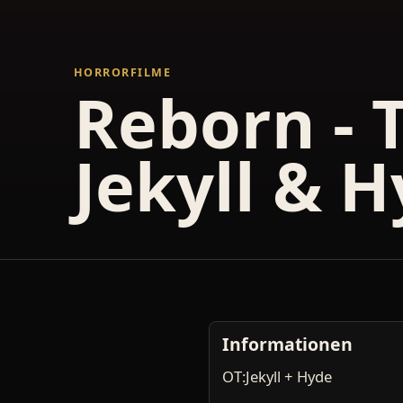
HORRORFILME
Reborn -
Jekyll & 
Informationen
OT:Jekyll + Hyde