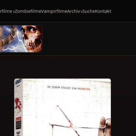
rfilme
Zombiefilme
Vampirfilme
Archiv
Suche
Kontakt