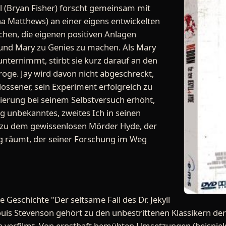
ll (Bryan Fisher) forscht gemeinsam mit
na Matthews) an einer eigens entwickelten
chen, die eigenen positiven Anlagen
 und Mary zu Genies zu machen. Als Mary
unternimmt, stirbt sie kurz darauf an den
oge. Jay wird davon nicht abgeschreckt,
lossener, sein Experiment erfolgreich zu
ierung bei seinem Selbstversuch erhöht,
ng unbekanntes, zweites Ich in seinen
 zu dem gewissenlosen Mörder Hyde, der
g räumt, der seiner Forschung im Weg
 Geschichte "Der seltsame Fall des Dr. Jekyll
uis Stevenson gehört zu den unbestrittenen Klassikern der
e verfilmt. Von ernsthaft bemühten Umsetzungen (beispielsw