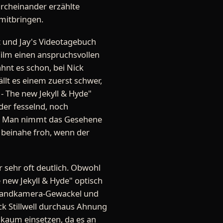
urcheinander erzählte
 mitbringen.
t und Jay's Videotagebuch
 Film einen anspruchsvollen
hnt es schon, bei Nick
fällt es einem zuerst schwer,
 - The new Jekyll & Hyde"
der fesselnd, noch
elt. Man nimmt das Gesehene
 beinahe froh, wenn der
 sehr oft deutlich. Obwohl
 new Jekyll & Hyde" optisch
 Handkamera-Gewackel und
ick Stillwell durchaus Ahnung
 kaum einsetzen, da es an