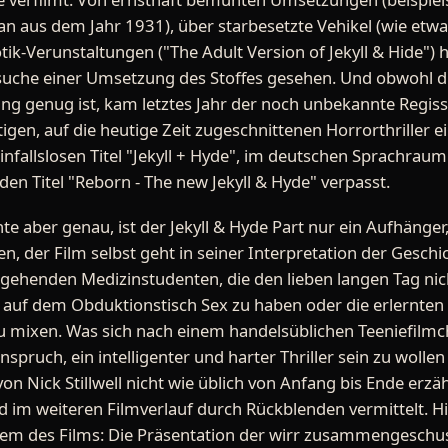
aus dem Jahr 1931), über starbesetzte Vehikel (wie etwa "M
tik-Verunstaltungen ("The Adult Version of Jekyll & Hide") 
rsuche einer Umsetzung des Stoffes gesehen. Und obwohl die
ng genug ist, kam letztes Jahr der noch unbekannte Regisseu
tigen, auf die heutige Zeit zugeschnittenen Horrorthriller 
einfallslosen Titel "Jekyll + Hyde", im deutschen Sprachra
 Titel "Reborn - The new Jekyll & Hyde" verpasst.
te aber genau, ist der Jekyll & Hyde Part nur ein Aufhäng
 der Film selbst geht in seiner Interpretation der Geschic
ngehenden Medizinstudenten, die den lieben langen Tag nic
, auf dem Obduktionstisch Sex zu haben oder die erlernte
 mixen. Was sich nach einem handelsüblichen Teeniefilmch
spruch, ein intelligenter und harter Thriller sein zu wollen
on Nick Stillwell nicht wie üblich von Anfang bis Ende erz
d im weiteren Filmverlauf durch Rückblenden vermittelt. Hi
lem des Films: Die Präsentation der wirr zusammengeschus