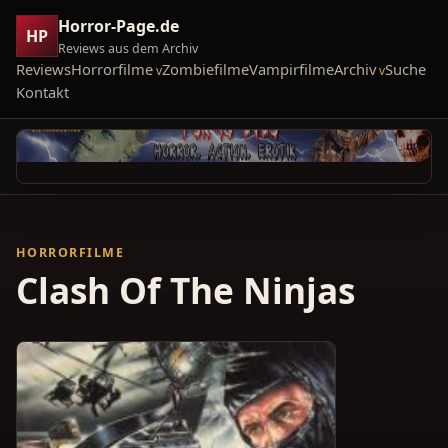
Horror-Page.de
HP
Reviews aus dem Archiv
Reviews
Horrorfilme
Zombiefilme
Vampirfilme
Archiv
Suche
Kontakt
HORRORFILME
Clash Of The Ninjas