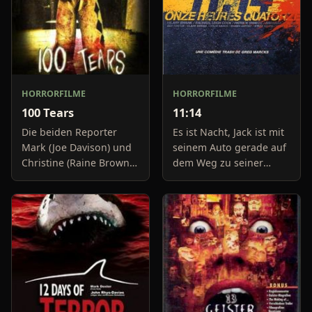
HORRORFILME
HORRORFILME
100 Tears
11:14
Die beiden Reporter
Es ist Nacht, Jack ist mit
Mark (Joe Davison) und
seinem Auto gerade auf
Christine (Raine Brown)
dem Weg zu seiner
haben keine Lust mehr
Freundin, um diese
auf belanglose
abzuholen. Die Uhr im
Boulevard-Meldungen
Auto springt auf 11:14h,
und befassen sich
genau in dem Moment
neuerdings mit Se
fäll