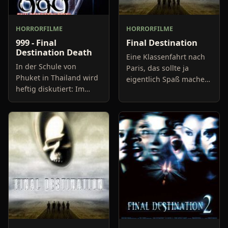
HORRORFILME
HORRORFILME
999 - Final
Final Destination
Destination Death
Eine Klassenfahrt nach
In der Schule von
Paris, das sollte ja
Phuket in Thailand wird
eigentlich Spaß machen,
heftig diskutiert: Im
wenn da bloß der Flug
nahe gelegenen
nicht wäre. Alex und
Lehrinstitut kam es zu
seine Mitschüler,
einem mysteriösen
besteigen ihr Flugzeug,
Todesfall. Ein Mädchen
au
wurde in groß