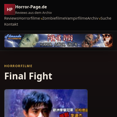
Horror-Page.de
HP
Reviews aus dem Archiv
Reviews
Horrorfilme
Zombiefilme
Vampirfilme
Archiv
Suche
Kontakt
HORRORFILME
Final Fight