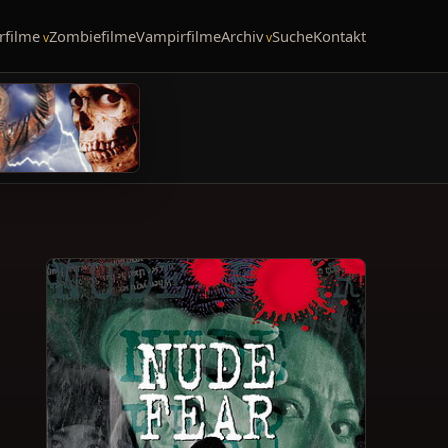
rfilme
Zombiefilme
Vampirfilme
Archiv
Suche
Kontakt