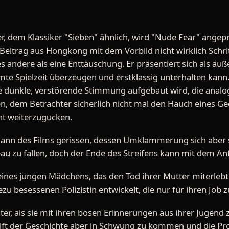
ler, dem Klassiker "Sieben" ähnlich, wird "Nude Fear" angepr
 Beitrag aus Hongkong mit dem Vorbild nicht wirklich Schri
s andere als eine Enttäuschung. Er präsentiert sich als äu
amte Spielzeit überzeugen und erstklassig unterhalten kan
ne dunkle, verstörende Stimmung aufgebaut wird, die anal
, dem Betrachter sicherlich nicht mal den Hauch eines 
cht weiterzugucken.
ann des Films gerissen, dessen Umklammerung sich aber su
eau zu fallen, doch der Ende des Streifens kann mit dem An
 eines jungen Mädchens, das den Tod ihrer Mutter miterlebt
zu besessenen Polizistin entwickelt, die nur für ihren Job z
r, als sie mit ihren bösen Erinnerungen aus ihrer Jugend z
ilft der Geschichte aber in Schwung zu kommen und die Prot