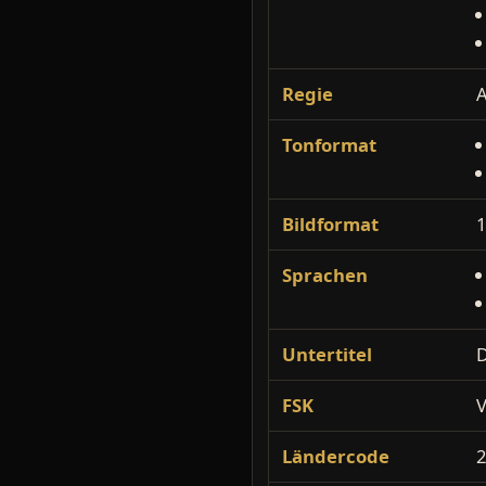
Regie
A
Tonformat
Bildformat
1
Sprachen
Untertitel
D
FSK
V
Ländercode