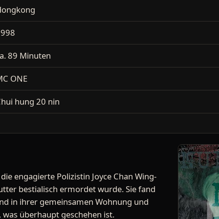
Hongkong
1998
a. 89 Minuten
MC ONE
hui hung 20 nin
ie engagierte Polizistin Joyce Chan Wing-
utter bestialisch ermordet wurde. Sie fand
utend in ihrer gemeinsamen Wohnung und
n, was überhaupt geschehen ist.