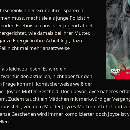
ahrscheinlich der Grund ihrer späteren
en muss, macht sie als junge Polizistin
genden Erlebnissen aus ihrer Jugend ähnelt.
l hergerichtet, wie damals bei ihrer Mutter,
anze Energie in ihre Arbeit legt, dazu
 Fall nicht mal mehr ansatzweise
 als leicht zu lösen: Es wird ein
 zwar für den aktuellen, nicht aber für den
 in Frage kommt. Komischerweise weiß der
er Joyces Mutter Bescheid. Doch bevor Joyce näheres erfah
m. Zudem taucht ein Mädchen mit merkwürdiger Vergangen
 rausstellt, von dem Mörder Joyces Mutter entführt und v
ganze Geschehen wird immer komplizierter, doch Joyce is
len...