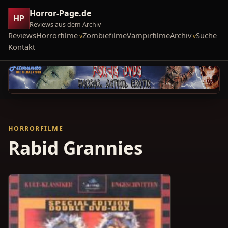
Horror-Page.de
HP
Reviews aus dem Archiv
Reviews
Horrorfilme
Zombiefilme
Vampirfilme
Archiv
Suche
Kontakt
HORRORFILME
Rabid Grannies