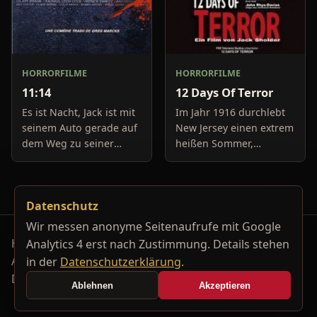
HORRORFILME
HORRORFILME
11:14
12 Days Of Terror
Es ist Nacht, Jack ist mit
Im Jahr 1916 durchlebt
seinem Auto gerade auf
New Jersey einen extrem
dem Weg zu seiner
heißen Sommer,
Freundin, um diese
während in Europa der
abzuholen. Die Uhr im
Krieg tobt. Die
Auto springt auf 11:14h,
Bewohner eines kleinen
Datenschutz
genau in dem Moment
Küstenortes leiden sehr
fäll
unter der
Wir messen anonyme Seitenaufrufe mit Google
Horrorfilm-Reviews, Serienkiller-Profile und Genre-
Analytics 4 erst nach Zustimmung. Details stehen
Archiv.
in der
Datenschutzerklärung
.
Datenschutzerklärung
Kontakt
Ablehnen
Akzeptieren
Cookie-Einstellungen