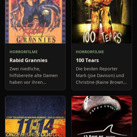
HORRORFILME
HORRORFILME
Rabid Grannies
100 Tears
Zwei niedliche,
Die beiden Reporter
hilfsbereite alte Damen
Mark (Joe Davison) und
haben vor ihren
Christine (Raine Brown)
Geburtstag, mit allen
haben keine Lust mehr
ihren Verwandten, im
auf belanglose
großen Stil zu feiern.
Boulevard-Meldungen
Während die alten
und befassen sich
Damen und das Pers
neuerdings mit Se