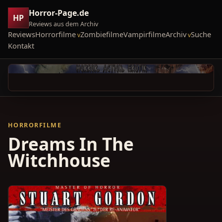
Horror-Page.de
HP
Reviews aus dem Archiv
Reviews
Horrorfilme
Zombiefilme
Vampirfilme
Archiv
Suche
Kontakt
HORRORFILME
Dreams In The
Witchhouse