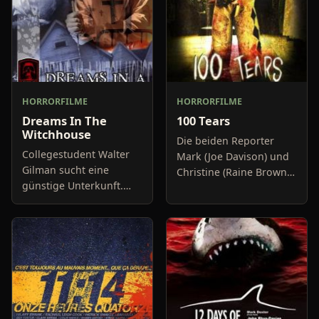
HORRORFILME
HORRORFILME
Dreams In The
100 Tears
Witchhouse
Die beiden Reporter
Collegestudent Walter
Mark (Joe Davison) und
Gilman sucht eine
Christine (Raine Brown)
günstige Unterkunft.
haben keine Lust mehr
Das
auf belanglose
heruntergekommene
Boulevard-Meldungen
Mietshaus ist zwar nicht
und befassen sich
gerade die erste Adresse
neuerdings mit Se
der Stadt. Aber
wenigsten