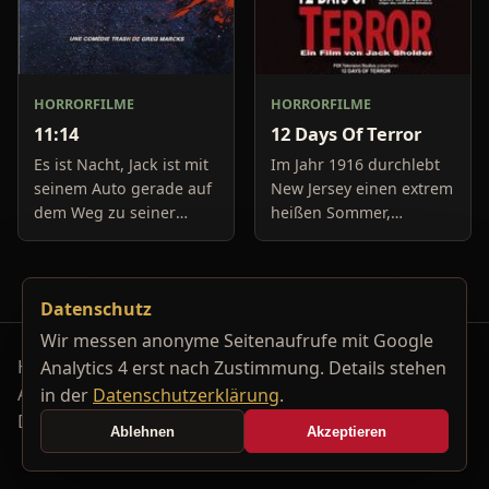
HORRORFILME
HORRORFILME
11:14
12 Days Of Terror
Es ist Nacht, Jack ist mit
Im Jahr 1916 durchlebt
seinem Auto gerade auf
New Jersey einen extrem
dem Weg zu seiner
heißen Sommer,
Freundin, um diese
während in Europa der
abzuholen. Die Uhr im
Krieg tobt. Die
Auto springt auf 11:14h,
Bewohner eines kleinen
Datenschutz
genau in dem Moment
Küstenortes leiden sehr
fäll
unter der
Wir messen anonyme Seitenaufrufe mit Google
Horrorfilm-Reviews, Serienkiller-Profile und Genre-
Analytics 4 erst nach Zustimmung. Details stehen
Archiv.
in der
Datenschutzerklärung
.
Datenschutzerklärung
Kontakt
Ablehnen
Akzeptieren
Cookie-Einstellungen