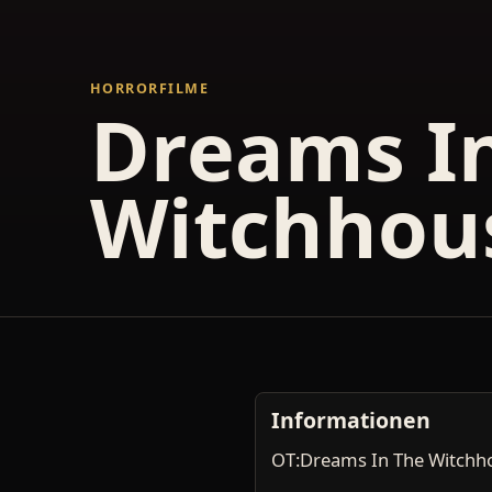
HORRORFILME
Dreams I
Witchhou
Informationen
OT:Dreams In The Witchh