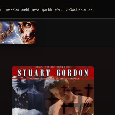
rfilme
Zombiefilme
Vampirfilme
Archiv
Suche
Kontakt