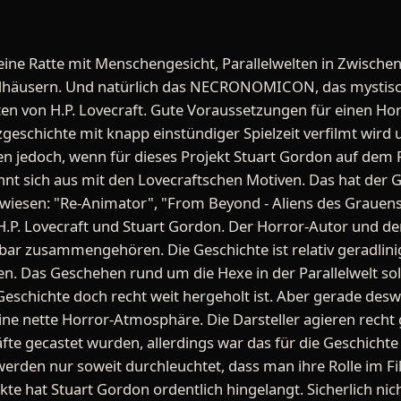
eine Ratte mit Menschengesicht, Parallelwelten in Zwisch
äusern. Und natürlich das NECRONOMICON, das mystisc
en von H.P. Lovecraft. Gute Voraussetzungen für einen Horr
zgeschichte mit knapp einstündiger Spielzeit verfilmt wird
 jedoch, wenn für dieses Projekt Stuart Gordon auf dem R
nt sich aus mit den Lovecraftschen Motiven. Das hat der G
iesen: "Re-Animator", "From Beyond - Aliens des Grauens"
P. Lovecraft und Stuart Gordon. Der Horror-Autor und der
ar zusammengehören. Die Geschichte ist relativ geradlinig
en. Das Geschehen rund um die Hexe in der Parallelwelt sollt
chichte doch recht weit hergeholt ist. Aber gerade deswe
ne nette Horror-Atmosphäre. Die Darsteller agieren recht
äfte gecastet wurden, allerdings war das für die Geschicht
erden nur soweit durchleuchtet, dass man ihre Rolle im Fi
ekte hat Stuart Gordon ordentlich hingelangt. Sicherlich nic