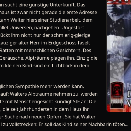
n sucht eine günstige Unterkunft. Das
s ist zwar nicht gerade die erste Adresse
kann Walter hierseiner Studienarbeit, dem
allel-Universen, nachgehen. Ungestört. -
rückt ihm nicht nur der schmierig-gierige
kauziger alter Herr im Erdgeschoss faselt
Ratten mit menschlichen Gesichtern. Des
Geräusche. Alpträume plagen ihn. Einzig die
 kleinen Kind sind ein Lichtblick in dem
glichen Sympathie mehr werden kann,
Lauf: Walters Alpträume nehmen zu, werden
te mit Menschengesicht kündigt SIE an: Die
, die seit Jahrhunderten in dem Haus ihr
der Suche nach neuen Opfern. Sie hat Walter
l zu vollstrecken: Er soll das Kind seiner Nachbarin töten...