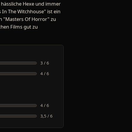
ie hässliche Hexe und immer
 In The Witchhouse" ist ein
n "Masters Of Horror" zu
chen Films gut zu
3 / 6
4 / 6
4 / 6
3,5 / 6