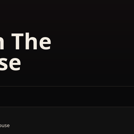
n The
se
ouse