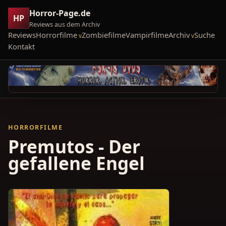
Horror-Page.de
HP
Reviews aus dem Archiv
Reviews
Horrorfilme
Zombiefilme
Vampirfilme
Archiv
Suche
Kontakt
HORRORFILME
Premutos - Der
gefallene Engel