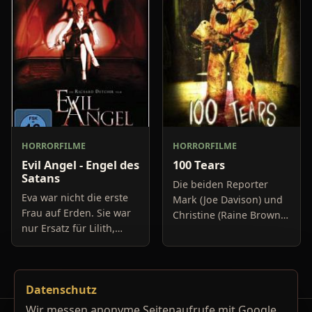
verbannt – Premutos.
verdammt wurde und
Dieser gefal
somit besch
HORRORFILME
HORRORFILME
Evil Angel - Engel des
100 Tears
Satans
Die beiden Reporter
Eva war nicht die erste
Mark (Joe Davison) und
Frau auf Erden. Sie war
Christine (Raine Brown)
nur Ersatz für Lilith,
haben keine Lust mehr
welche Gott Adam zur
auf belanglose
Seite stellte. Lilith jedoch
Boulevard-Meldungen
wollte sich Adam nicht
und befassen sich
Datenschutz
unterordnen. G
neuerdings mit Se
Wir messen anonyme Seitenaufrufe mit Google