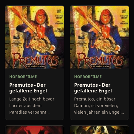
HORRORFILME
HORRORFILME
Premutos - Der
Premutos - Der
gefallene Engel
gefallene Engel
Lange Zeit noch bevor
Premutos, ein böser
Lucifer aus dem
Dämon, ist vor vielen,
Paradies verbannt
vielen Jahren ein Engel
wurde, fiel ein anderer
im Dienst von Gott
Engel in Ungnade und
gewesen. Bis zu dem
wurde aus dem Paradies
Tage als er von Gott