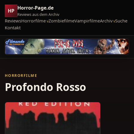
Horror-Page.de
HP
Reviews aus dem Archiv
Reviews
Horrorfilme
Zombiefilme
Vampirfilme
Archiv
Suche
Kontakt
HORRORFILME
Profondo Rosso