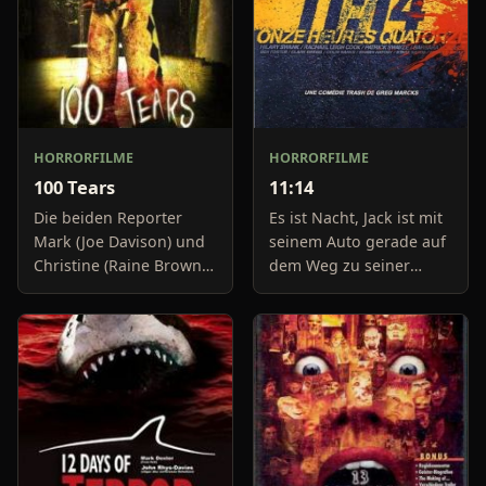
HORRORFILME
HORRORFILME
100 Tears
11:14
Die beiden Reporter
Es ist Nacht, Jack ist mit
Mark (Joe Davison) und
seinem Auto gerade auf
Christine (Raine Brown)
dem Weg zu seiner
haben keine Lust mehr
Freundin, um diese
auf belanglose
abzuholen. Die Uhr im
Boulevard-Meldungen
Auto springt auf 11:14h,
und befassen sich
genau in dem Moment
neuerdings mit Se
fäll