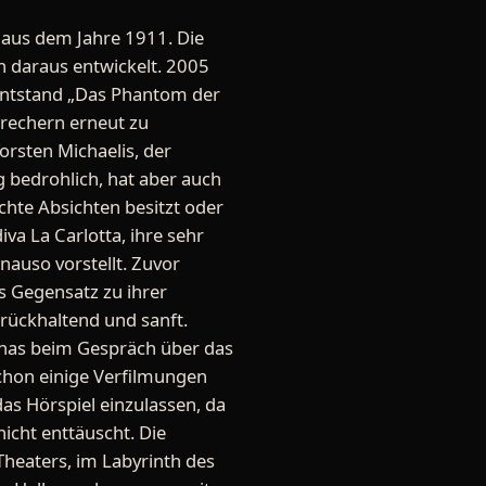
 aus dem Jahre 1911. Die
 daraus entwickelt. 2005
 entstand „Das Phantom der
prechern erneut zu
rsten Michaelis, der
 bedrohlich, hat aber auch
echte Absichten besitzt oder
va La Carlotta, ihre sehr
nauso vorstellt. Zuvor
ls Gegensatz zu ihrer
urückhaltend und sanft.
inas beim Gespräch über das
schon einige Verfilmungen
s Hörspiel einzulassen, da
nicht enttäuscht. Die
Theaters, im Labyrinth des