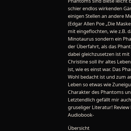
Phantoms sind diese leicht
schier endlos wirkenden Gän
einigen Stellen an andere Me
(Edgar Allen Poe „Die Maske
mit eingeflochten, wie z.B. 
Minotaurus sondern ein Phan
der Überfahrt, als das Phan
dabei gleichzusetzen ist mit
Christine soll ihr altes Leb
ist, wie es einst war. Das Ph
Wohl bedacht ist und zum and
Leben so etwas wie Zuneigun
Charakter des Phantoms und 
Letztendlich gefällt mir au
gruseliger Literatur! Revie
Audiobook-
Übersicht