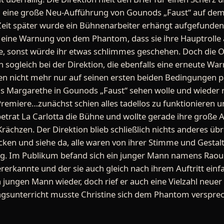
nd eine große Neu-Aufführung von Gounods „Faust“ auf dem
 Zeit später wurde ein Bühnenarbeiter erhängt aufgefunde
t eine Warnung von dem Phantom, dass sie ihre Hauptrolle 
e, sonst würde ihr etwas schlimmes geschehen. Doch die O
 sogleich bei der Direktion, die ebenfalls eine erneute 
chen nicht mehr nur auf seinen ersten beiden Bedingungen
als Margarethe in Gounods „Faust“ sehen wolle und wieder r
remiere…zunächst schien alles tadellos zu funktionieren 
betrat La Carlotta die Bühne und wollte gerade ihre große
Krächzen. Der Direktion blieb schließlich nichts anderes übri
icken und siehe da, alle waren von ihrer Stimme und Gestalt
lg. Im Publikum befand sich ein junger Mann namens Raoul,
ererkannte und der sie auch gleich nach ihrem Auftritt ein
 jungen Mann wieder, doch rief er auch eine Vielzahl neuer
angsunterricht musste Christine sich dem Phantom verspr