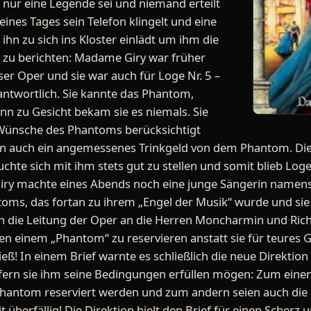
s nur eine Legende sei und niemand erteilt
eines Tages sein Telefon klingelt und eine
hn zu sich ins Kloster einlädt um ihm die
zu berichten: Madame Giry war früher
ser Oper und sie war auch für Loge Nr. 5 –
ntwortlich. Sie kannte das Phantom,
n zu Gesicht bekam sie es niemals. Sie
e Wünsche des Phantoms berücksichtigt
in auch ein angemessenes Trinkgeld von dem Phantom. Die
te sich mit ihm stets gut zu stellen und somit blieb Log
iry machte eines Abends noch eine junge Sängerin namens 
oms, das fortan zu ihrem „Engel der Musik“ wurde und sie
h die Leitung der Oper an die Herren Moncharmin und Rich
en einem „Phantom“ zu reservieren anstatt sie für teures Ge
ß! In einem Brief warnte es schließlich die neue Direktion
fern sie ihm seine Bedingungen erfüllen mögen: Zum einen 
Phantom reserviert werden und zum andern seien auch die
überfällig! Die Direktion hielt den Brief für einen Scherz