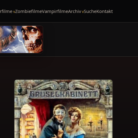
rfilme
Zombiefilme
Vampirfilme
Archiv
Suche
Kontakt