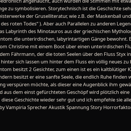
 bedrohlich angehaucht, auch wurden die Stimmen mit etwa
ge zu symbolisieren. Storytechnisch ist die Geschichte seh
isterwerke der Gruselliteratur, wie z.B. der Maskenball und
 des roten Todes“ ). Aber auch Parallelen zu anderen Legen
das Labyrinth des Minotauros aus der griechischen Mytholog
tom die unterirdischen, labyrintartigen Gänge bewohnt. E
tom Christine mit einem Boot über einen unterirdischen F
 dem Fährmann, der die toten Seelen über den Fluss Styx in
en hinter sich lassen um hinter dem Fluss ein völlig neues z
antom besitzt 2 Gesichter, zum einen ist es ein kaltblütiger Ki
ern besitzt er eine sanfte Seele, die endlich Ruhe finden w
g verspüren möchte, als dieser eine Augenblick ihm gewäh
aus dem einst gefürchteten Geschöpf wird plötzlich eine 
ch diese Geschichte wieder sehr gut und ich empfehle sie a
w by Vampiria Sprecher Akustik Spannung Story Horrorfakt