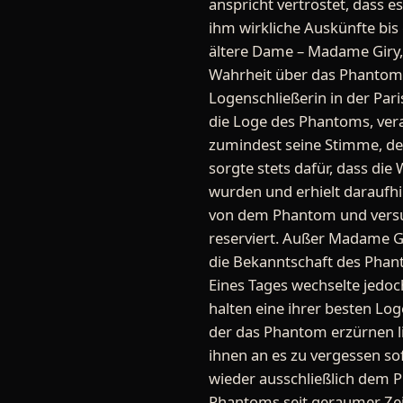
anspricht vertröstet, dass e
ihm wirkliche Auskünfte bis 
ältere Dame – Madame Giry, i
Wahrheit über das Phantom 
Logenschließerin in der Pari
die Loge des Phantoms, vera
zumindest seine Stimme, den
sorgte stets dafür, dass di
wurden und erhielt daraufh
von dem Phantom und versuch
reserviert. Außer Madame G
die Bekanntschaft des Phant
Eines Tages wechselte jedoc
halten eine ihrer besten Log
der das Phantom erzürnen lie
ihnen an es zu vergessen so
wieder ausschließlich dem 
Phantoms seit geraumer Zeit 