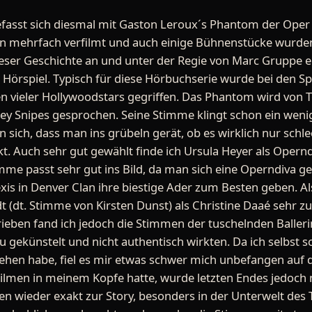
befasst sich diesmal mit Gaston Leroux´s Phantom der Oper
n mehrfach verfilmt und auch einige Bühnenstücke wurden
ieser Geschichte an und unter der Regie von Marc Gruppe
 Hörspiel. Typisch für diese Hörbuchserie wurde bei den S
vieler Hollywoodstars gegriffen. Das Phantom wird von To
y Snipes gesprochen. Seine Stimme klingt schon ein wenig
an sich, dass man ins grübeln gerät, ob es wirklich nur schl
. Auch sehr gut gewählt finde ich Ursula Heyer als Operndi
me passt sehr gut ins Bild, da man sich eine Operndiva ge
exis in Denver Clan ihre biestige Ader zum Besten geben. A
t (dt. Stimme von Kirsten Dunst) als Christine Daaé sehr z
ieben fand ich jedoch die Stimmen der tuschelnden Baller
u gekünstelt und nicht authentisch wirkten. Da ich selbst 
en habe, fiel es mir etwas schwer mich unbefangen auf da
 Filmen in meinem Kopfe hatte, wurde letzten Endes jedoch 
 wieder exakt zur Story, besonders in der Unterwelt des 