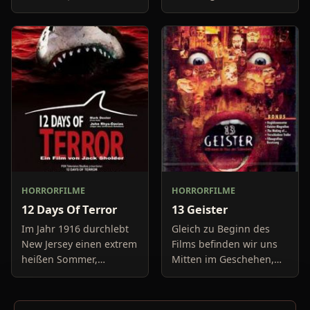
haben keine Lust mehr
Freundin, um diese
auf belanglose
abzuholen. Die Uhr im
Boulevard-Meldungen
Auto springt auf 11:14h,
und befassen sich
genau in dem Moment
neuerdings mit Se
fäll
HORRORFILME
HORRORFILME
12 Days Of Terror
13 Geister
Im Jahr 1916 durchlebt
Gleich zu Beginn des
New Jersey einen extrem
Films befinden wir uns
heißen Sommer,
Mitten im Geschehen,
während in Europa der
eine Gruppe von Leuten
Krieg tobt. Die
unter der Leitung von
Bewohner eines kleinen
Cyrus Kriticus und