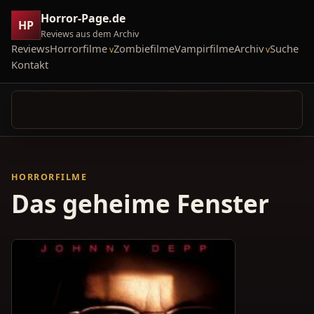
Horror-Page.de
HP
Reviews aus dem Archiv
Reviews
Horrorfilme
Zombiefilme
Vampirfilme
Archiv
Suche
Kontakt
HORRORFILME
Das geheime Fenster