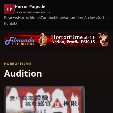
Horror-Page.de
HP
Reviews aus dem Archiv
Reviews
Horrorfilme
Zombiefilme
Vampirfilme
Archiv
Suche
Kontakt
HORRORFILME
Audition