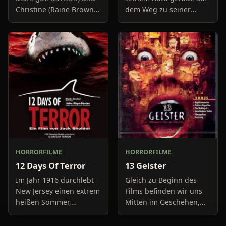
Christine (Raine Brown)
dem Weg zu seiner
haben keine Lust mehr
Freundin, um diese
auf belanglose
abzuholen. Die Uhr im
Boulevard-Meldungen
Auto springt auf 11:14h,
und befassen sich
genau in dem Moment
neuerdings mit Se
fäll
HORRORFILME
HORRORFILME
12 Days Of Terror
13 Geister
Im Jahr 1916 durchlebt
Gleich zu Beginn des
New Jersey einen extrem
Films befinden wir uns
heißen Sommer,
Mitten im Geschehen,
während in Europa der
eine Gruppe von Leuten
Krieg tobt. Die
unter der Leitung von