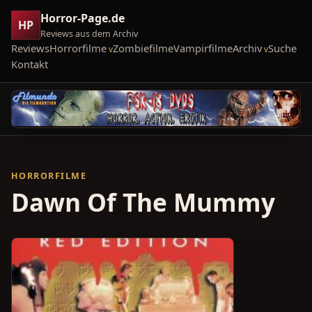
Horror-Page.de
HP
Reviews aus dem Archiv
Reviews
Horrorfilme
Zombiefilme
Vampirfilme
Archiv
Suche
Kontakt
HORRORFILME
Dawn Of The Mummy