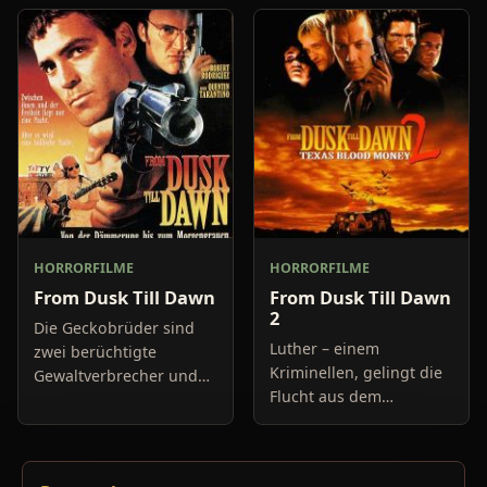
auf die Menschheit
USA, ziehen eine blutige
geschafft hat. Tote
Spur der Verwüstung
werden zu Untoten und
hinter sich her. Nach
machen Jag
einem Bank
HORRORFILME
HORRORFILME
From Dusk Till Dawn
From Dusk Till Dawn
2
Die Geckobrüder sind
Luther – einem
zwei berüchtigte
Kriminellen, gelingt die
Gewaltverbrecher und
Flucht aus dem
ziehen eine blutige Spur
Gefängnis. Er will sich
durch den Westen der
nach Mexico absetzen
Vereinigten Staaten von
und zu diesem Zwecke
Amerika. Sie sind auf