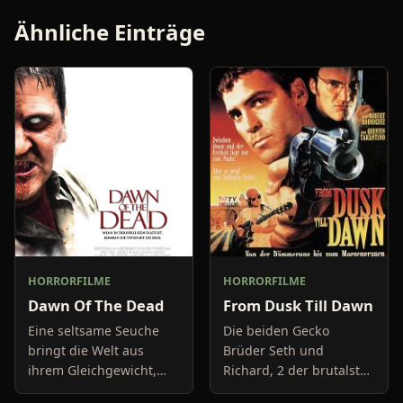
Ähnliche Einträge
HORRORFILME
HORRORFILME
Dawn Of The Dead
From Dusk Till Dawn
Eine seltsame Seuche
Die beiden Gecko
bringt die Welt aus
Brüder Seth und
ihrem Gleichgewicht,
Richard, 2 der brutalsten
wie es zuvor kein Angriff
Gewaltverbrecher der