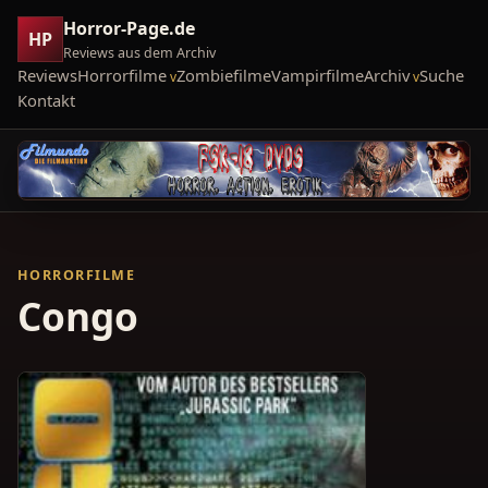
Horror-Page.de
HP
Reviews aus dem Archiv
Reviews
Horrorfilme
Zombiefilme
Vampirfilme
Archiv
Suche
Kontakt
HORRORFILME
Congo