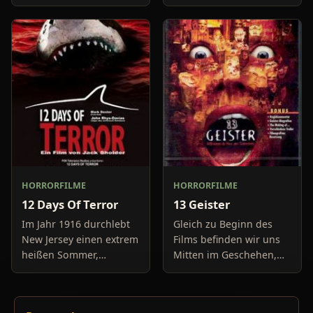
haben keine Lust mehr
Freundin, um diese
auf belanglose
abzuholen. Die Uhr im
Boulevard-Meldungen
Auto springt auf 11:14h,
und befassen sich
genau in dem Moment
neuerdings mit Se
fäll
HORRORFILME
HORRORFILME
12 Days Of Terror
13 Geister
Im Jahr 1916 durchlebt
Gleich zu Beginn des
New Jersey einen extrem
Films befinden wir uns
heißen Sommer,
Mitten im Geschehen,
während in Europa der
eine Gruppe von Leuten
Krieg tobt. Die
unter der Leitung von
Bewohner eines kleinen
Cyrus Kriticus und