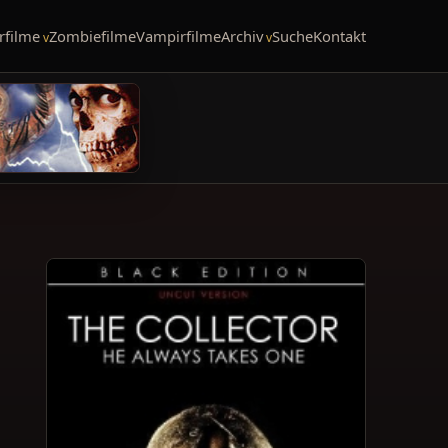
rfilme
Zombiefilme
Vampirfilme
Archiv
Suche
Kontakt