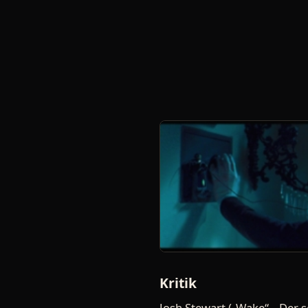
Kritik
Josh Stewart („Wake“, „Der s