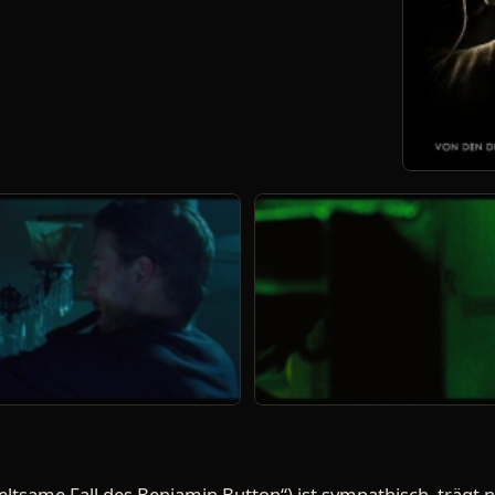
eltsame Fall des Benjamin Button“) ist sympathisch, trägt ni