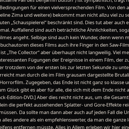
 Bedingungen für einen vielversprechenden Film. Von den a
ine Zima und weitere) bekommt man nicht allzu viel zu se
ten „Schauspielerei“ beschränkt sind. Dies tut aber auch ei
emal. Auffallend sind auch beträchtliche Ähnlichkeiten, sog
Filmes angeht. Selbige sind auch kein Wunder, denn wenn 
uchautoren dieses Films auch ihre Finger in den Saw-Filme
 ist „The Collector“ aber überhaupt nicht langweilig. Viel m
teressanten Fügungen der Ereignisse in einem Film, der zu
ber trotzdem von der ersten bis zur letzten Sekunde zu unt
erreicht man durch die im Film grausam dargestellte Brutali
Horrorfilm. Zugegeben, das Ende ist nicht ganz so klasse 
m Glück gibt es aber für alle, die sich mit dem Ende nicht
ack-Edition-DVD.] Aber dies reicht nicht aus, um die Gesam
lein die perfekt aussehenden Splatter- und Gore-Effekte rei
 müssen. Da sollte man dann aber auch auf jeden Fall die U
m alles andere als ein empfehlenswerter, da man die ganze 
ifens entfernen müsste. Alles in Allem erleben wir hier ei