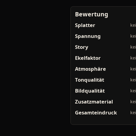
Bewertung
Splatter
ke
Spannung
ke
Story
ke
Ekelfaktor
ke
Atmosphäre
ke
Tonqualität
ke
Bildqualität
ke
Zusatzmaterial
ke
Gesamteindruck
ke