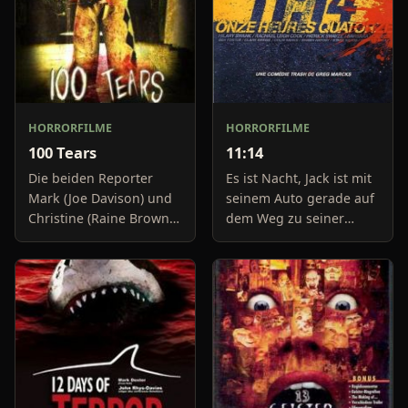
HORRORFILME
HORRORFILME
100 Tears
11:14
Die beiden Reporter
Es ist Nacht, Jack ist mit
Mark (Joe Davison) und
seinem Auto gerade auf
Christine (Raine Brown)
dem Weg zu seiner
haben keine Lust mehr
Freundin, um diese
auf belanglose
abzuholen. Die Uhr im
Boulevard-Meldungen
Auto springt auf 11:14h,
und befassen sich
genau in dem Moment
neuerdings mit Se
fäll