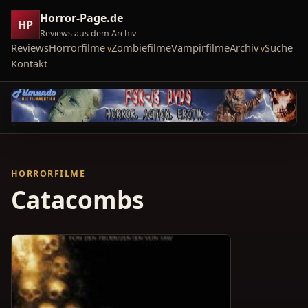
Horror-Page.de
HP
Reviews aus dem Archiv
Reviews
Horrorfilme
Zombiefilme
Vampirfilme
Archiv
Suche
Kontakt
HORRORFILME
Catacombs