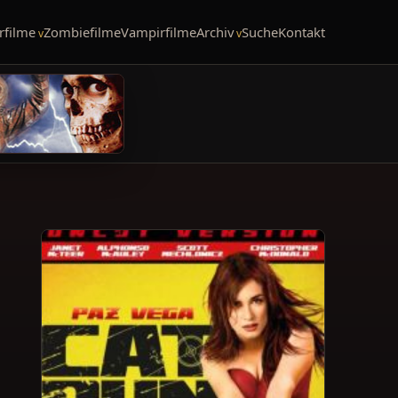
rfilme
Zombiefilme
Vampirfilme
Archiv
Suche
Kontakt