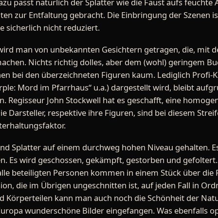
azu passt natürlich der Splatter wie die Faust aufs feuchte
en zur Entfaltung gebracht. Die Einbringung der Szenen is
e sicherlich nicht reduziert.
ird man von unbekannten Gesichtern getragen, die, mit d
achen. Nichts richtig dolles, aber dem (wohl) geringem B
en bei den überzeichneten Figuren kaum. Lediglich Profi-Ki
ple: Mord im Pfarrhaus“ u.a.) dargestellt wird, bleibt aufgr
. Regisseur John Stockwell hat es geschafft, eine homoge
e Darsteller, respektive ihre Figuren, sind bei diesem Strei
nterhaltungsfaktor.
nd Splatter auf einem durchweg hohen Niveau gehalten. Es 
n. Es wird geschossen, gekämpft, gestorben und gefoltert. 
alle beteiligten Personen kommen in einem Stück über die
ion, die im Übrigen ungeschnitten ist, auf jeden Fall in O
d Körperteilen kann man auch noch die Schönheit der Na
Europa wunderschöne Bilder eingefangen. Was ebenfalls opt