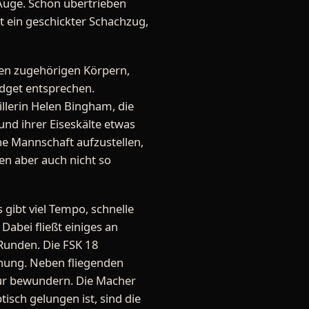
 Auge. Schön übertrieben
t ein geschickter Schachzug,
en zugehörigen Körpern,
udget entsprechen.
llerin Helen Bingham, die
und ihrer Eiseskälte etwas
ne Mannschaft aufzustellen,
fen aber auch nicht so
gibt viel Tempo, schnelle
Dabei fließt einiges an
 Runden. Die FSK 18
rdnung. Neben fliegenden
tur bewundern. Die Macher
isch gelungen ist, sind die