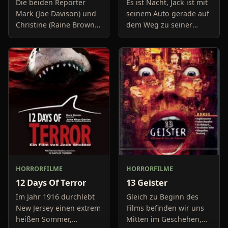
Die beiden Reporter
Es ist Nacht, Jack ist mit
Mark (Joe Davison) und
seinem Auto gerade auf
Christine (Raine Brown)
dem Weg zu seiner
haben keine Lust mehr
Freundin, um diese
auf belanglose
abzuholen. Die Uhr im
Boulevard-Meldungen
Auto springt auf 11:14h,
und befassen sich
genau in dem Moment
neuerdings mit Se
fäll
HORRORFILME
HORRORFILME
12 Days Of Terror
13 Geister
Im Jahr 1916 durchlebt
Gleich zu Beginn des
New Jersey einen extrem
Films befinden wir uns
heißen Sommer,
Mitten im Geschehen,