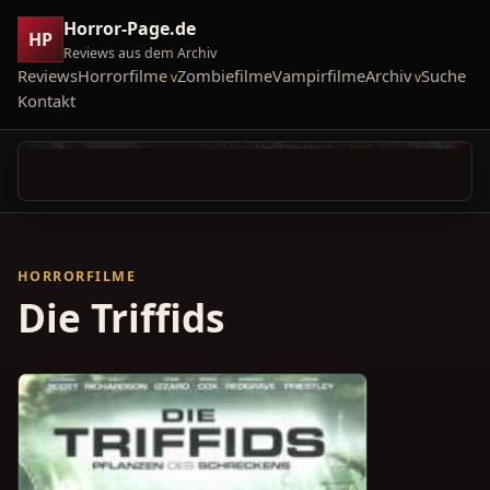
Horror-Page.de
HP
Reviews aus dem Archiv
Reviews
Horrorfilme
Zombiefilme
Vampirfilme
Archiv
Suche
Kontakt
HORRORFILME
Die Triffids