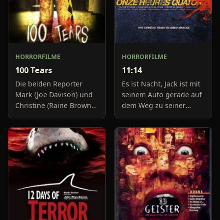
HORRORFILME
HORRORFILME
100 Tears
11:14
Die beiden Reporter
Es ist Nacht, Jack ist mit
Mark (Joe Davison) und
seinem Auto gerade auf
Christine (Raine Brown)
dem Weg zu seiner
haben keine Lust mehr
Freundin, um diese
auf belanglose
abzuholen. Die Uhr im
Boulevard-Meldungen
Auto springt auf 11:14h,
und befassen sich
genau in dem Moment
neuerdings mit Se
fäll