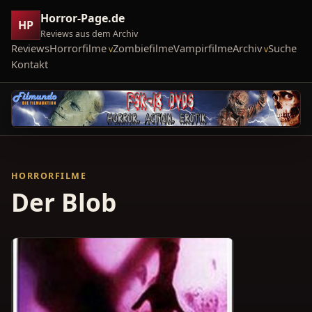
Horror-Page.de
HP
Reviews aus dem Archiv
Reviews
Horrorfilme
Zombiefilme
Vampirfilme
Archiv
Suche
Kontakt
HORRORFILME
Der Blob