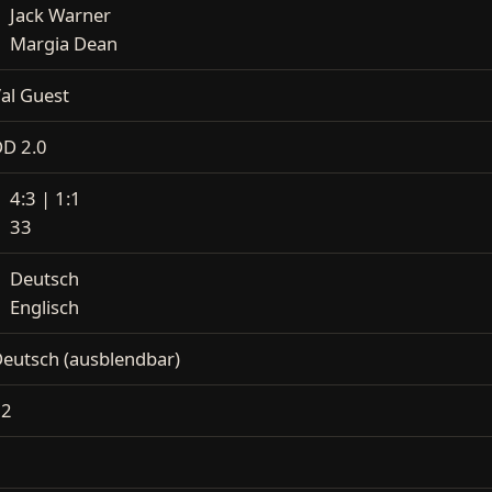
Jack Warner
Margia Dean
al Guest
D 2.0
4:3 | 1:1
33
Deutsch
Englisch
eutsch (ausblendbar)
12
2