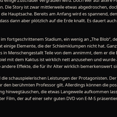
 einige Zuschauer vergraulen wird. Doch wer auf ältere Fi
. Die Story ist zwar mittlerweile etwas abgedroschen, doc
ja die Hauptsache. Bereits am Anfang wird es spannend, de
ass dann aber plötzlich auf die Erde knallt. Es dauert auch
 im fortgeschrittenem Stadium, ein wenig an „The Blob“, der 
t einige Elemente, die der Schleimklumpen nicht hat. Ganz
 in Menschengestallt Teile von dem annimmt, dem er die 
iel mit dem Kaktus ist wirklich nett anzusehen und wurde
andere Effekte, die für ihr Alter wirklich bemerkenswert si
ie schauspielerischen Leistungen der Protagonisten. Der 
ür den berühmten Professor gilt. Allerdings können die pos
ng hinwegtäuschen, die etwas Langeweile aufkommen lassen
r Film, der auf einer sehr guten DVD von E-M-S präsentie