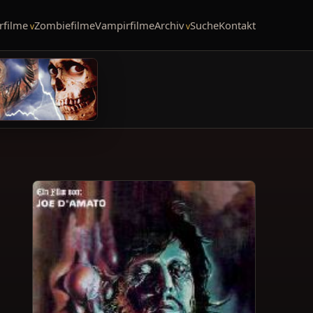
rfilme
Zombiefilme
Vampirfilme
Archiv
Suche
Kontakt