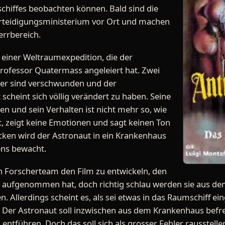
chiffes beobachten können. Bald sind die
Verteidigungsministerium vor Ort und machen
errbereich.
einer Weltraumexpedition, die der
rofessor Quatermass angeleiert hat. Zwei
der sind verschwunden und der
scheint sich völlig verändert zu haben. Seine
en und sein Verhalten ist nicht mehr so, wie
cht, zeigt keine Emotionen und sagt keinen Ton
en wird der Astronaut in ein Krankenhaus
ens bewacht.
 Forscherteam den Film zu entwickeln, den
aufgenommen hat, doch richtig schlau werden sie aus dem 
n. Allerdings scheint es, als sei etwas in das Raumschiff ein
 Der Astronaut soll inzwischen aus dem Krankenhaus befrei
entführen. Doch das soll sich als grosser Fehler rausstelle