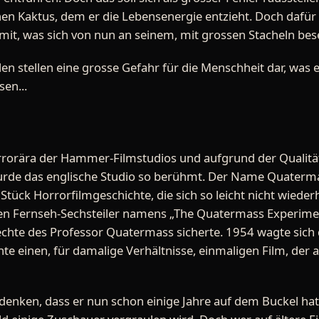
 einen Kaktus, dem er die Lebensenergie entzieht. Doch daf
 mit, was sich von nun an seinem, mit grossen Stacheln bes
len stellen eine grosse Gefahr für die Menschheit dar, wa
en...
rrorära der Hammer-Filmstudios und aufgrund der Qualität
urde das englische Studio so berühmt. Der Name Quatermas
tück Horrorfilmgeschichte, die sich so leicht nicht wiede
en Fernseh-Sechsteiler namens „The Quatermass Experime
 Rechte des Professor Quatermass sicherte. 1954 wagte sich
te einen, für damalige Verhältnisse, einmaligen Film, de
denken, dass er nun schon einige Jahre auf dem Buckel hat