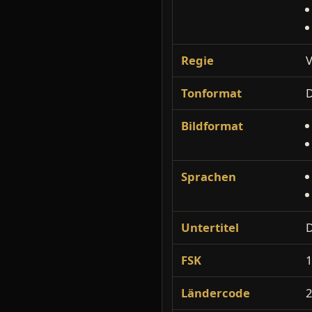
Regie
V
Tonformat
D
Bildformat
Sprachen
Untertitel
D
FSK
Ländercode