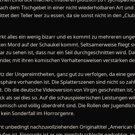
ach dem Tischgebet in einer nicht wiederholbaren Art und W
tet den Teller leer zu essen, da sie sonst nicht in den „Clu
irkt alles ein wenig bizarr und es kommt zu mehreren ung
sten Mord auf der Schaukel kommt. Seltsamerweise fliegt 
lar zu sehen ist, dass nur ein Seil durchgeschnitten wird. D
nder, mit ihren komischen Verhaltensweisen verstärken de
trotz der Ungereimtheiten, ganz gut zu verfolgen, da eine
phäre vorhanden ist. Die Splatterszenen sind nicht so zah
. Ob die deutsche Videoversion von Virgin geschnitten ist, w
k als sei dies so. Auf die schauspielerischen Leistungen will
komisch und völlig überdreht sind. Die Rollen der Jugendlic
a kein Sonderfall im Horrorgenre.
ht unbedingt nachzuvollziehenden Originaltitel „American Go
fen ist. Einerseits ist er ein ziemlich schlecht gedrehter, a