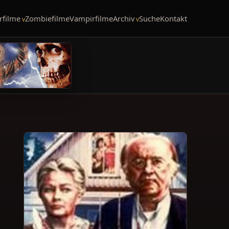
rfilme
Zombiefilme
Vampirfilme
Archiv
Suche
Kontakt