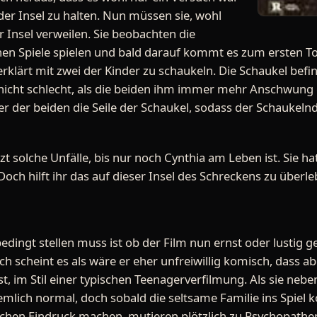
der Insel zu halten. Nun müssen sie, wohl
r Insel verweilen. Sie beobachten die
ichen Spiele spielen und bald darauf kommt es zum ersten To
erklärt mit zwei der Kinder zu schaukeln. Die Schaukel befin
icht schlecht, als die beiden ihm immer mehr Anschwung ge
r der beiden die Seile der Schaukel, sodass der Schaukelnd
t solche Unfälle, bis nur noch Cynthia am Leben ist. Sie hat 
 Doch hilft ihr das auf dieser Insel des Schreckens zu überl
edingt stellen muss ist ob der Film nun ernst oder lustig g
ch scheint es als wäre er eher unfreiwillig komisch, dass a
t, im Stil einer typischen Teenagerverfilmung. Als sie nebe
iemlich normal, doch sobald die seltsame Familie ins Spiel
dlichen Eindruck machen, mutieren plötzlich zu Psychopathe