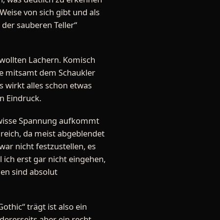
eise von sich gibt und als
b der sauberen Teller“
ewollten Lachern. Komisch
sie mitsamt dem Schaukler
as wirkt alles schon etwas
n Eindruck.
 gewisse Spannung aufkommt
lreich, da meist abgeblendet
ar nicht festzustellen, es
 ich erst gar nicht eingehen,
hen sind absolut
thic“ trägt ist also ein
ndererseits aber ein recht