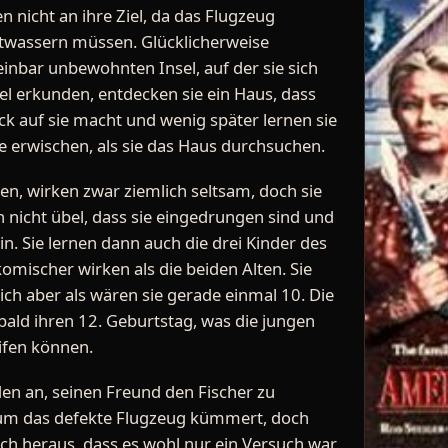
 nicht an ihre Ziel, da das Flugzeug
twassern müssen. Glücklicherweise
einbar unbewohnten Insel, auf der sie sich
nsel erkunden, entdecken sie ein Haus, dass
k auf sie macht und wenig später lernen sie
e erwischen, als sie das Haus durchsuchen.
hen, wirken zwar ziemlich seltsam, doch sie
nicht übel, dass sie eingedrungen sind und
n. Sie lernen dann auch die drei Kinder des
omischer wirken als die beiden Alten. Sie
ch aber als wären sie gerade einmal 10. Die
 bald ihren 12. Geburtstag, was die jungen
ifen können.
den an, seinen Freund den Fischer zu
h um das defekte Flugzeug kümmert, doch
ich heraus, dass es wohl nur ein Versuch war