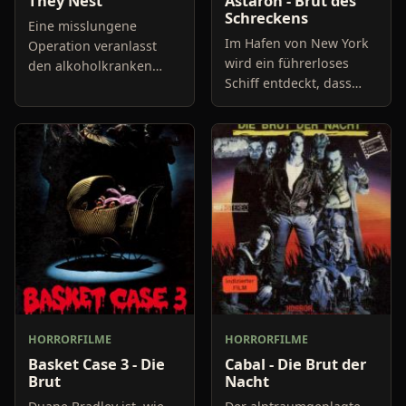
They Nest
Astaron - Brut des
Schreckens
Eine misslungene
Im Hafen von New York
Operation veranlasst
wird ein führerloses
den alkoholkranken
Schiff entdeckt, dass
Chirurgen Ben Cahill
schneller als erlaubt
dazu, sich ein
einfährt. Die
runtergekommenes
Küstenwache will dies
Haus auf der spärlich
kontrollieren und
besiedelten Orrs Island
bemerkt recht s
zu
HORRORFILME
HORRORFILME
Basket Case 3 - Die
Cabal - Die Brut der
Brut
Nacht