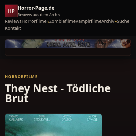
Horror-Page.de
HP
Reviews aus dem Archiv
Reviews
Horrorfilme
Zombiefilme
Vampirfilme
Archiv
Suche
Kontakt
HORRORFILME
They Nest - Tödliche
Brut