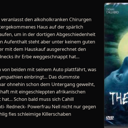
 veranlasst den alkoholkranken Chirurgen
untergekommenes Haus auf der spärlich
kaufen, um in der dortigen Abgeschiedenheit
n Aufenthalt steht aber unter keinem guten
 er mit dem Hauskauf ausgerechnet den
necks ihr Erbe weggeschnappt hat...
 von beiden mit seinem Auto plattfährt, was
Sympathien einbringt... Das dümmste
r war ohnehin schon dem Untergang geweiht,
chaft mit eingeschleppten afrikanischen
hat... Schon bald muss sich Cahill
i- Redneck- Powerfrau Nell nicht nur gegen
lig fies schleimige Killerschaben