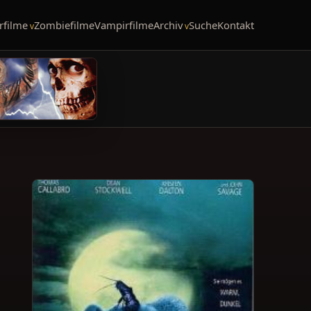
rfilme
Zombiefilme
Vampirfilme
Archiv
Suche
Kontakt