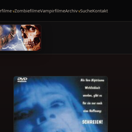
rfilme
Zombiefilme
Vampirfilme
Archiv
Suche
Kontakt