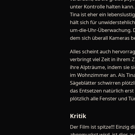
unter Kontrolle halten kann.
Tina ist eher ein lebenslust
hält sich für unwiderstehlic
um-die-Uhr-Überwachung. Die
dem sich überall Kameras be
Alles scheint auch hervorrage
verbringt viel Zeit in ihrem 
ihre Alpträume, indem sie s
im Wohnzimmer an. Als Tina 
Sägeblätter schwirren plötzl
das Entsetzen natürlich erst
plötzlich alle Fenster und 
Kritik
Der Film ist spitze!!! Einzi
abgemurkst wird, ist dies a