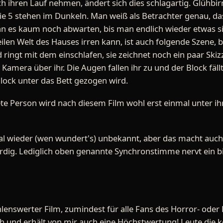
och ihren Lauf nehmen, ändert sich dies schlagartig. Glühb
ie 5 stehen im Dunkeln. Man weiß als Betrachter genau, das
n es kaum noch abwarten, bis man endlich wieder etwas sieh
ilen Welt des Hauses irren kann, ist auch folgende Szene, be
d ringt mit dem einschlafen, sie zeichnet noch ein paar Ski
r Kamera über ihr. Die Augen fallen ihr zu und der Block fäll
Block unter das Bett gezogen wird.
te Person wird nach diesem Film wohl erst einmal unter ihr
l wieder (wen wundert's) unbekannt, aber das macht auch ni
dig. Lediglich oben genannte Synchronstimme nervt ein bi
enswerter Film, zumindest für alle Fans des Horror- oder 
sich und erhält von mir auch eine Höchstwertung! Leute die 