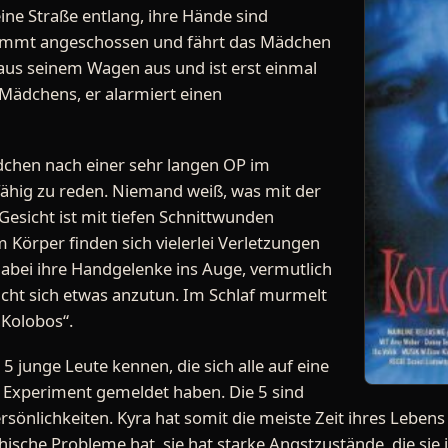
ne Straße entlang, ihre Hände sind
kommt angeschossen und fährt das Mädchen
t aus seinem Wagen aus und ist erst einmal
Mädchens, er alarmiert einen
chen nach einer sehr langen OP im
fähig zu reden. Niemand weiß, was mit der
 Gesicht ist mit tiefen Schnittwunden
 Körper finden sich vielerlei Verletzungen
abei ihre Handgelenke ins Auge, vermutlich
ucht sich etwas anzutun. Im Schlaf murmelt
„Kolobos“.
5 junge Leute kennen, die sich alle auf eine
 Experiment gemeldet haben. Die 5 sind
rsönlichkeiten. Kyra hat somit die meiste Zeit ihres Lebens 
hische Probleme hat, sie hat starke Angstzustände, die sie 