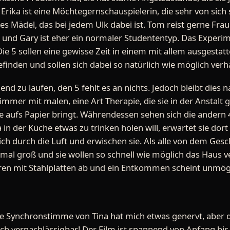
 Erika ist eine Möchtegernschauspielerin, die sehr von sic
iges Mädel, das bei jedem Ulk dabei ist. Tom reist gerne Fr
h und Gary ist eher ein normaler Studententyp. Das Experim
 5 sollen eine gewisse Zeit in einem mit allem ausgestatt
finden und sollen sich dabei so natürlich wie möglich verh
nd zu laufen, den 5 fehlt es an nichts. Jedoch bleibt dies na
Zimmer mit malen, eine Art Therapie, die sie in der Anstalt g
ie aufs Papier bringt. Währendessen sehen sich die andern 
in der Küche etwas zu trinken holen will, erwartet sie dort
ich durch die Luft und erwischen sie. Als alle von dem Gesc
 mal groß und sie wollen so schnell wie möglich das Haus ve
Türen mit Stahlplatten ab und ein Entkommen scheint unmög
g die Synchronstimme von Tina hat mich etwas genervt, aber da
uch vernachlässigbar! Der Film ist spannend von Anfang bi