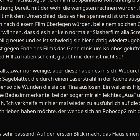
ung bereit, mit der wohl die wenigsten rechnen würden. Di
lt mit dem Unterschied, dass es hier spannend ist und dass 
ich nach diesem Film überlegen würden, bei einem solchen 
wähnen, dass dies hier kein normaler Slasherfilm alla Scre
öllig neues und es ist schwierig sie hier richtig wiederzuge
erst gegen Ende des Films das Geheimnis um Kolobos gelüfte
 Hill zu haben scheint, glaubt mir, dem ist nicht so!
falls, zwar nur wenige, aber diese haben es in sich. Wodurc
 Sägeblätter, die durch einen Laserstrahl in der Küche aus
benso die Wunden die sie bei Tina auslösen. Ein weiteres Hi
 Badezimmerkante, bei der sogar mir ein leichtes „Aua“ ü
h. Ich verkneife mir hier mal wieder zu ausführlich auf di
eschrieben haben möchte, der wende sich an Robocop2 mit d
s sehr passend. Auf den ersten Blick macht das Haus einen