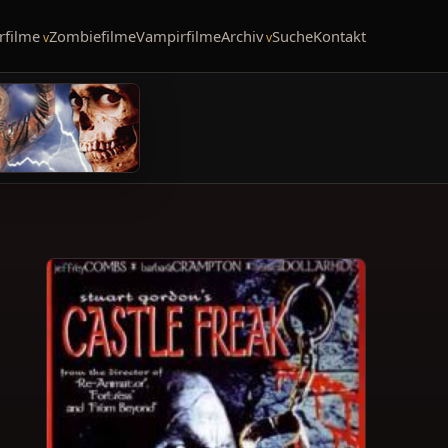
rfilme
Zombiefilme
Vampirfilme
Archiv
Suche
Kontakt