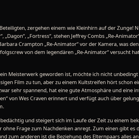
Beteiligten, zergehen einem wie Kleinhirn auf der Zunge!
, „Dagon“, „Fortress“, stehen Jeffrey Combs „Re-Animator“
arbara Crampton „Re-Animator“ vor der Kamera, was den 
rfolgscrew von dem legendären „Re-Animator“ versucht hat
s ein Meisterwerk geworden ist, möchte ich nicht unbedingt
sigen Film zu tun, aber zu einem Kultstreifen hört schon e
 zwar sehr spannend, hat eine gute Atmosphäre und eine int
n“ von Wes Craven erinnert und verfügt auch über gelunge
m.
t bedächtig und steigert sich im Laufe der Zeit zu einem 
er ohne Frage zum Nachdenken anregt. Zum einen gibt es 
st und zum anderen ist die Beziehung des Elternpaars alles 