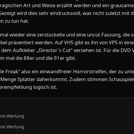
 tragischen Art und Weise erzählt werden und ein grausames
ezeigt wird dies sehr eindrucksvoll, was nicht zuletzt mi
n zu tun hat.
 mal wieder eine zerstückelte und eine uncut Fassung, die
bel präsentiert werden. Auf VHS gibt es ihn von VPS in ei
 dem Aufkleber „Director´s Cut“ versehen ist. Für die DVD 
in mal die 88er und die 91er gibt.
e Freak“ also ein einwandfreier Horrorstreifen, der zu unt
er Menge Splatter daherkommt. Zudem stimmen Schauspiel
rempfehlung logisch ist.
ine Wertung
ine Wertung