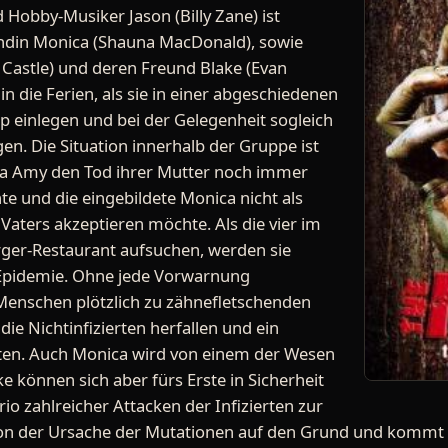
 Hobby-Musiker Jason (Billy Zane) ist
ndin Monica (Shauna MacDonald), sowie
Castle) und deren Freund Blake (Evan
n die Ferien, als sie in einer abgeschiedenen
 einlegen und bei der Gelegenheit sogleich
gen. Die Situation innerhalb der Gruppe ist
da Amy den Tod ihrer Mutter noch immer
e und die eingebildete Monica nicht als
 Vaters akzeptieren möchte. Als die vier im
ger-Restaurant aufsuchen, werden sie
 Epidemie. Ohne jede Vorwarnung
Menschen plötzlich zu zähnefletschenden
die Nichtinfizierten herfallen und ein
hten. Auch Monica wird von einem der Wesen
e können sich aber fürs Erste in Sicherheit
io zahlreicher Attacken der Infizierten zur
son der Ursache der Mutationen auf den Grund und kommt