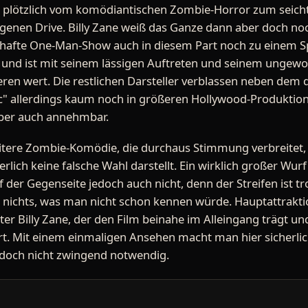
n plötzlich vom komödiantischen Zombie-Horror zum seichte
igenen Drive. Billy Zane weiß das Ganze dann aber doch n
lhafte One-Man-Show auch in diesem Part noch zu einem 
zt und ist mit seinem lässigen Auftreten und seinem ungew
ren wert. Die restlichen Darsteller verblassen neben dem
nic" allerdings kaum noch in größeren Hollywood-Produktion
 aber auch annehmbar.
heitere Zombie-Komödie, die durchaus Stimmung verbreitet,
rlich keine falsche Wahl darstellt. Ein wirklich großer Wur
 der Gegenseite jedoch auch nicht, denn der Streifen ist tro
 nichts, was man nicht schon kennen würde. Hauptattrakti
ter Billy Zane, der den Film beinahe im Alleingang trägt u
. Mit einem einmaligen Ansehen macht man hier sicherlich n
jedoch nicht zwingend notwendig.