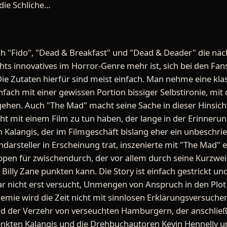
ie Schliche...
ch "Fido", "Dead & Breakfast" und "Dead & Deader" die n
chts innovatives im Horror-Genre mehr ist, sich bei den Fan
 Die Zutaten hierfür sind meist einfach. Man nehme eine kl
fach mit einer gewissen Portion bissiger Selbstironie, mit
ef gehen. Auch "The Mad" macht seine Sache in dieser Hinsic
icht mit einem Film zu tun haben, der lange in der Erinneru
n Kalangis, der im Filmgeschäft bislang eher ein unbeschri
ndarsteller in Erscheinung trat, inszenierte mit "The Mad" 
en für zwischendurch, der vor allem durch seine Kurzweil
Billy Zane punkten kann. Die Story ist einfach gestrickt un
 gar nicht erst versucht, Unmengen von Anspruch in den Plo
demie wird die Zeit nicht mit sinnlosen Erklärungsversuche
nd der Verzehr von verseuchten Hamburgern, der anschließ
kten Kalangis und die Drehbuchautoren Kevin Hennelly u