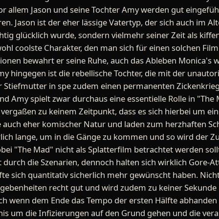
or allem Jason und seine Tochter Amy werden gut eingefü
en. Jason ist der eher lässige Vatertyp, der sich auch im Al
chtig glücklich wurde, sondern vielmehr seiner Zeit als kiff
wohl coolste Charakter, den man sich für einen solchen Film 
tionen bewahrt er seine Ruhe, auch das Ableben Monica's 
hingegen ist die rebellische Tochter, die mit der unautori
 Stiefmutter in spe zudem einen permanenten Zickenkrieg 
d Amy spielt zwar durchaus eine essentielle Rolle in "The
 vergaßen zu keinem Zeitpunkt, dass es sich hierbei um e
ge auch eher komischer Natur und laden zum herzhaften Sc
lich lange, um in die Gänge zu kommen und so wird der Zu
bei "The Mad" nicht als Splatterfilm betrachtet werden sollt
 durch die Szenarien, dennoch halten sich wirklich Gore-At
fte sich quantitativ sicherlich mehr gewünscht haben. Nicht
ebenheiten recht gut und wird zudem zu keiner Sekunde l
auch wenn dem Ende das Tempo der ersten Hälfte abhande
 um die Infizierungen auf den Grund gehen und die vera