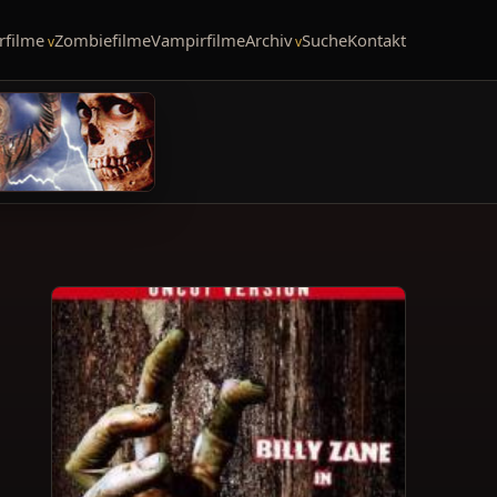
rfilme
Zombiefilme
Vampirfilme
Archiv
Suche
Kontakt