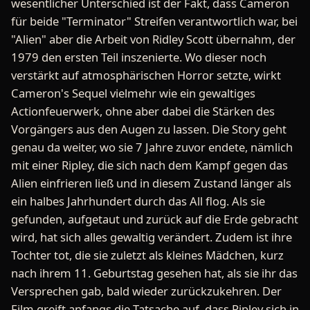
wesentlicher Unterschied ist der Fakt, dass Cameron
für beide "Terminator" Streifen verantwortlich war, bei
"Alien" aber die Arbeit von Ridley Scott übernahm, der
1979 den ersten Teil inszenierte. Wo dieser noch
verstärkt auf atmosphärischen Horror setzte, wirkt
Cameron's Sequel vielmehr wie ein gewaltiges
Actionfeuerwerk, ohne aber dabei die Stärken des
Vorgängers aus den Augen zu lassen. Die Story geht
genau da weiter, wo sie 7 Jahre zuvor endete, nämlich
mit einer Ripley, die sich nach dem Kampf gegen das
Alien einfrieren ließ und in diesem Zustand länger als
ein halbes Jahrhundert durch das All flog. Als sie
gefunden, aufgetaut und zurück auf die Erde gebracht
wird, hat sich alles gewaltig verändert. Zudem ist ihre
Tochter tot, die sie zuletzt als kleines Mädchen, kurz
nach ihrem 11. Geburtstag gesehen hat, als sie ihr das
Versprechen gab, bald wieder zurückzukehren. Der
Film greift anfangs die Tatsache auf, dass Ripley sich in