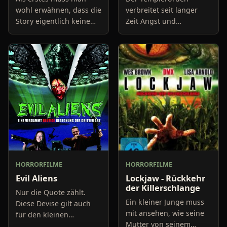
wohl erwähnen, dass die
verbreitet seit langer
Story eigentlich keine
Zeit Angst und
richtige ist. Es scheint
Schrecken auf seiner
als ob der Regisseur
Burg, die außerhalb
einfach drauf los
eines kleinen
gedreht hat ohne
spanischen Dorfes liegt.
irgendetwa
Als die Templer mal wie
HORRORFILME
HORRORFILME
Evil Aliens
Lockjaw - Rückkehr
der Killerschlange
Nur die Quote zählt.
Ein kleiner Junge muss
Diese Devise gilt auch
mit ansehen, wie seine
für den kleinen
Mutter von seinem
englischen Fernseh-