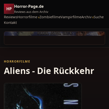
Horror-Page.de
HP
Reviews aus dem Archiv
Reviews
Horrorfilme
Zombiefilme
Vampirfilme
Archiv
Suche
Kontakt
HORRORFILME
Aliens - Die Rückkehr