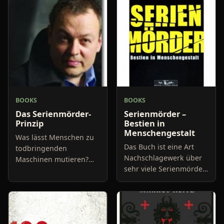
BOOKS
BOOKS
Das Serienmörder-
Serienmörder –
Prinzip
Bestien in
Menschengestalt
Was lässt Menschen zu
Das Buch ist eine Art
todbringenden
Nachschlagewerk über
Maschinen mutieren?
sehr viele Serienmörder,
Einige unserer
über die wohl der ein
Artgenossen scheinen
oder andere schon mal
offenbar eine versteckte
was gehört hat. Namen
Steuerung im Kopf
wie Charles Manson, E
haben, die nur darauf w