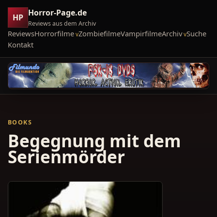
Horror-Page.de
HP
Reviews aus dem Archiv
Reviews
Horrorfilme
Zombiefilme
Vampirfilme
Archiv
Suche
Kontakt
BOOKS
Begegnung mit dem
Serienmörder