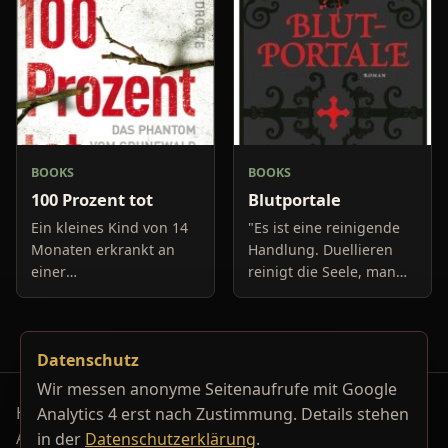
BOOKS
BOOKS
100 Prozent tot
Blutportale
Ein kleines Kind von 14
"Es ist eine reinigende
Monaten erkrankt an
Handlung. Duellieren
einer
reinigt die Seele, man
Hirnhautentzündung,
wird alle Rachegelüste,
welche es gut übersteht.
den ganzen Hass los
In der Folgezeit wird das
dabei. Das ist das
Datenschutz
Kind von seinen Eltern
Wunderbare am Duellier
stark kontrol
Wir messen anonyme Seitenaufrufe mit Google
Horrorfilm-Reviews, Serienkiller-Profile und Genre-
Analytics 4 erst nach Zustimmung. Details stehen
Archiv.
in der
Datenschutzerklärung
.