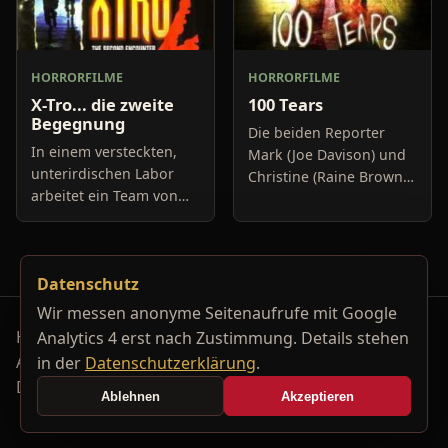
HORRORFILME
HORRORFILME
X-Tro... die zweite
100 Tears
Begegnung
Die beiden Reporter
In einem versteckten,
Mark (Joe Davison) und
unterirdischen Labor
Christine (Raine Brown)
arbeitet ein Team von
haben keine Lust mehr
Wissenschaftlern an
auf belanglose
dem Militärprojekt
Boulevard-Meldungen
Nexus. Nexus
und befassen sich
Datenschutz
ermöglicht die Reise in
neuerdings mit Se
die vierte Dimen
Wir messen anonyme Seitenaufrufe mit Google
Horrorfilm-Reviews, Serienkiller-Profile und Genre-
Analytics 4 erst nach Zustimmung. Details stehen
Archiv.
in der
Datenschutzerklärung
.
Datenschutzerklärung
Kontakt
Ablehnen
Akzeptieren
Cookie-Einstellungen