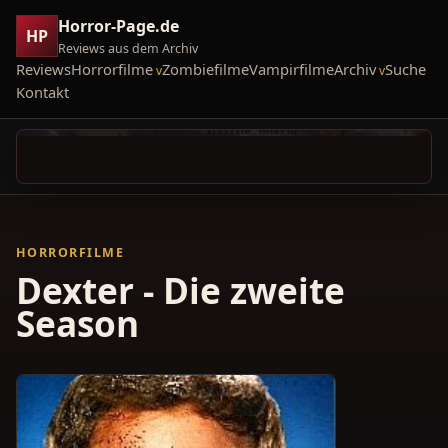
Horror-Page.de
HP
Reviews aus dem Archiv
Reviews
Horrorfilme
Zombiefilme
Vampirfilme
Archiv
Suche
Kontakt
HORRORFILME
Dexter - Die zweite
Season