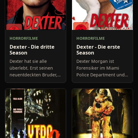
HORRORFILME
HORRORFILME
Dexter - Die dritte
Dexter - Die erste
Season
Season
Dexter hat sie alle
Dexter Morgan ist
überlebt. Erst seinen
Forensiker im Miami
neuentdeckten Bruder,
Police Department und
dann seinen
auf Blut spezialisiert. Bis
misstrauischen
auf seinen beruflichen
Kollegen. Nun, in der
Tick scheint er ein recht
dritten Staffel, bekommt
normaler Typ zu sein.
Dexter ganz andere P