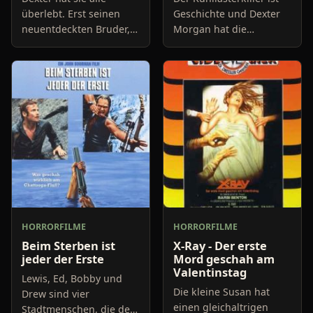
überlebt. Erst seinen
Geschichte und Dexter
neuentdeckten Bruder,
Morgan hat die
dann seinen
vergangenen Erlebnisse
misstrauischen
gut verdaut. Doch
Kollegen. Nun, in der
erneut bringt ein
dritten Staffel, bekommt
Serienmörder das Police
Dexter ganz andere P
Department v
HORRORFILME
HORRORFILME
Beim Sterben ist
X-Ray - Der erste
jeder der Erste
Mord geschah am
Valentinstag
Lewis, Ed, Bobby und
Die kleine Susan hat
Drew sind vier
einen gleichaltrigen
Stadtmenschen, die der