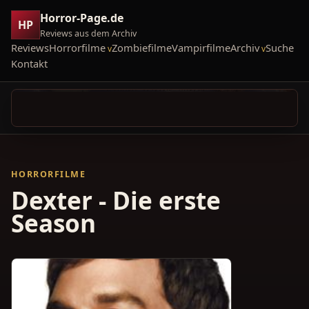
Horror-Page.de
HP
Reviews aus dem Archiv
Reviews
Horrorfilme
Zombiefilme
Vampirfilme
Archiv
Suche
Kontakt
HORRORFILME
Dexter - Die erste
Season