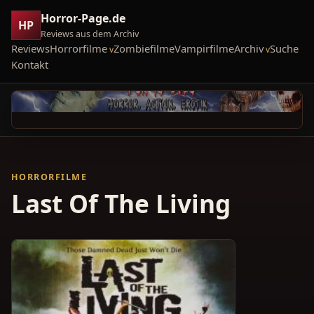
Horror-Page.de
HP
Reviews aus dem Archiv
Reviews
Horrorfilme
Zombiefilme
Vampirfilme
Archiv
Suche
Kontakt
HORRORFILME
Last Of The Living