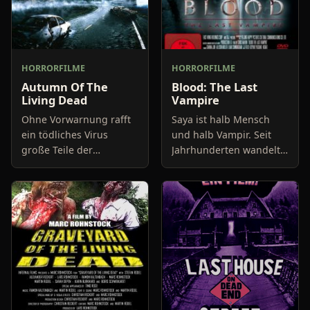
HORRORFILME
HORRORFILME
Autumn Of The
Blood: The Last
Living Dead
Vampire
Ohne Vorwarnung rafft
Saya ist halb Mensch
ein tödliches Virus
und halb Vampir. Seit
große Teile der
Jahrhunderten wandelt
Bevölkerung dahin. Der
sie auf der Erde umher,
Tod kommt schnell und
um Dämonen in
schmerzhaft, ist aber
Menschengestallt zu
nicht das Ende für den
eliminieren. In den
Infizie
1970er Jahren t