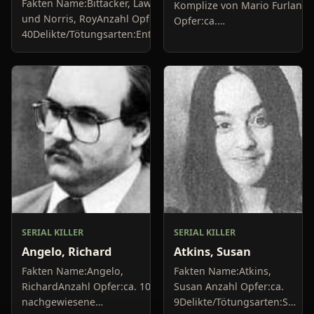
Fakten Name:Bittacker, Lawrence
Komplize von Mario FurlanAn
und Norris, RoyAnzahl Opfer:ca.
Opfer:ca.
40Delikte/Tötungsarten:Entführung,
10+Delikte/Tötungsarten:Mor
Vergewaltigung,
BrandstiftungFestnahme:1984
MordFestnahme:1980Urteil:Norris
Jahre Haft,...
wurde...
SERIAL KILLER
SERIAL KILLER
Angelo, Richard
Atkins, Susan
Fakten Name:Angelo,
Fakten Name:Atkins,
RichardAnzahl Opfer:ca. 10
Susan Anzahl Opfer:ca.
nachgewiesene
9Delikte/Tötungsarten:Sie