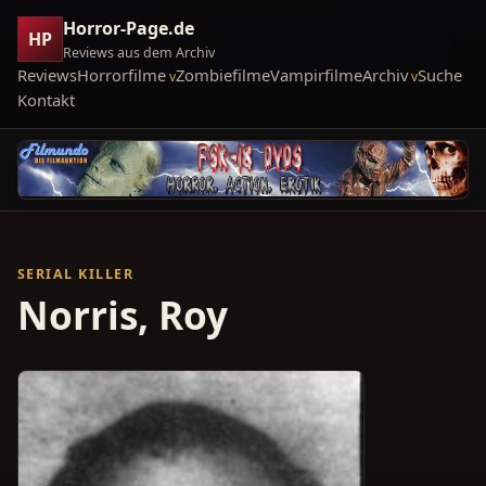
Horror-Page.de
HP
Reviews aus dem Archiv
Reviews
Horrorfilme
Zombiefilme
Vampirfilme
Archiv
Suche
Kontakt
SERIAL KILLER
Norris, Roy