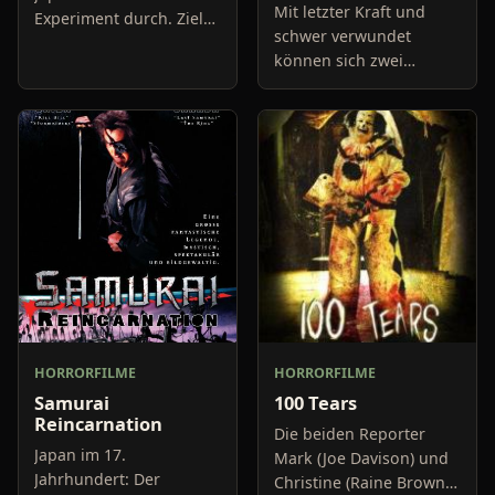
Mit letzter Kraft und
Experiment durch. Ziel
schwer verwundet
des Versuchs ist es,
können sich zwei
Militärtruppen durch die
Samurai aus der
Zeit reisen zu lassen.
Schlacht in einen
Der Test gelingt
abgelegenen Tempel
retten. Ein mysteriöser
Krieger und seine
Diener
HORRORFILME
HORRORFILME
Samurai
100 Tears
Reincarnation
Die beiden Reporter
Japan im 17.
Mark (Joe Davison) und
Jahrhundert: Der
Christine (Raine Brown)