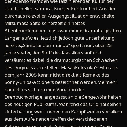
der ebenso fremden wie faszinierenden Kultur der
traditionellen Samurai-Krieger konfrontiert.Aus der
durchaus reizvollen Ausgangssituation entwickelte
Mitsumasa Saito seinerzeit ein nettes
Abenteuerfilmchen, das zwar einige dramaturgischen
Längen aufwies, letztlich jedoch gute Unterhaltung
lieferte.„Samurai Commando“ greift nun, über 25
Jahre später, den Stoff des Klassikers auf und
versäumt es dabei, die dramaturgischen Schwächen
des Originals abzustellen. Masaaki Tezuka's Film aus
dem Jahr 2005 kann nicht direkt als Remake des
Sonny-Chiba-Actioners bezeichnet werden, vielmehr
handelt es sich um eine Variation der
Drehbuchvorlage, angepasst an die Sehgewohnheiten
des heutigen Publikums. Während das Original seinen
Unterhaltungswert neben den Kampfszenen vor allem
aus dem Aufeinandertreffen der verschiedenen
Kulturen bezog, sucht „Samurai Commando“ sein