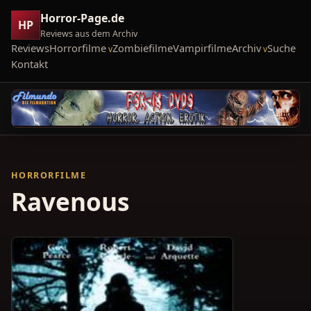
Horror-Page.de
HP
Reviews aus dem Archiv
Reviews
Horrorfilme
Zombiefilme
Vampirfilme
Archiv
Suche
Kontakt
HORRORFILME
Ravenous