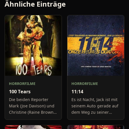
Ähnliche Einträge
HORRORFILME
HORRORFILME
100 Tears
11:14
Die beiden Reporter
Es ist Nacht, Jack ist mit
Mark (Joe Davison) und
seinem Auto gerade auf
Christine (Raine Brown)
dem Weg zu seiner
haben keine Lust mehr
Freundin, um diese
auf belanglose
abzuholen. Die Uhr im