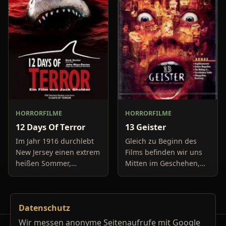
Boulevard-Meldungen
Auto springt auf 11:14h,
und befassen sich
genau in dem Moment
neuerdings mit Se
fäll
HORRORFILME
HORRORFILME
12 Days Of Terror
13 Geister
Im Jahr 1916 durchlebt
Gleich zu Beginn des
New Jersey einen extrem
Films befinden wir uns
heißen Sommer,
Mitten im Geschehen,
während in Europa der
eine Gruppe von Leuten
Krieg tobt. Die
unter der Leitung von
Bewohner eines kleinen
Cyrus Kriticus und
Datenschutz
Küstenortes leiden sehr
seinem
unter der
Geisteraufspührer Rafk
Wir messen anonyme Seitenaufrufe mit Google