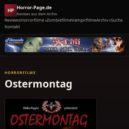
Horror-Page.de
HP
Reviews aus dem Archiv
Reviews
Horrorfilme
Zombiefilme
Vampirfilme
Archiv
Suche
Kontakt
HORRORFILME
Ostermontag