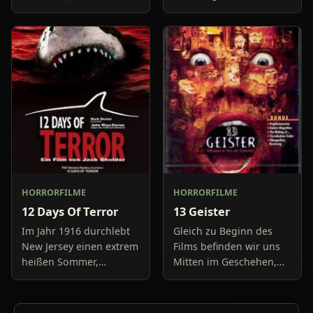
haben keine Lust mehr
Freundin, um diese
auf belanglose
abzuholen. Die Uhr im
Boulevard-Meldungen
Auto springt auf 11:14h,
und befassen sich
genau in dem Moment
neuerdings mit Se
fäll
HORRORFILME
HORRORFILME
12 Days Of Terror
13 Geister
Im Jahr 1916 durchlebt
Gleich zu Beginn des
New Jersey einen extrem
Films befinden wir uns
heißen Sommer,
Mitten im Geschehen,
während in Europa der
eine Gruppe von Leuten
Krieg tobt. Die
unter der Leitung von
Bewohner eines kleinen
Cyrus Kriticus und