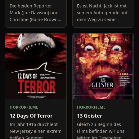
Die beiden Reporter
Es ist Nacht, Jack ist mit
Mark (Joe Davison) und
seinem Auto gerade auf
Christine (Raine Brown)
dem Weg zu seiner
haben keine Lust mehr
Freundin, um diese
auf belanglose
abzuholen. Die Uhr im
Boulevard-Meldungen
Auto springt auf 11:14h,
und befassen sich
genau in dem Moment
neuerdings mit Se
fäll
HORRORFILME
HORRORFILME
12 Days Of Terror
13 Geister
Im Jahr 1916 durchlebt
Gleich zu Beginn des
New Jersey einen extrem
Films befinden wir uns
heißen Sommer,
Mitten im Geschehen,