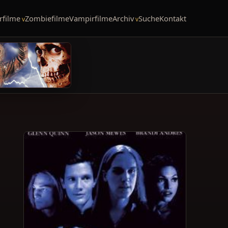
rfilme
Zombiefilme
Vampirfilme
Archiv
Suche
Kontakt