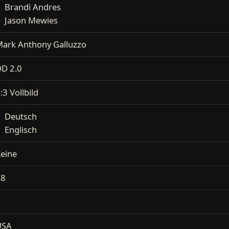
Brandi Andres
Jason Mewies
ark Anthony Galluzzo
D 2.0
:3 Vollbild
Deutsch
Englisch
eine
18
2
USA