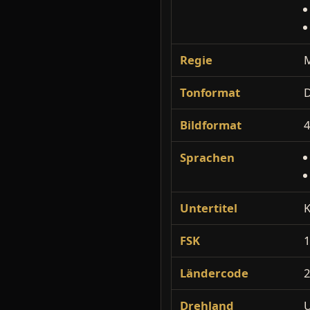
Regie
M
Tonformat
D
Bildformat
4
Sprachen
Untertitel
K
FSK
Ländercode
Drehland