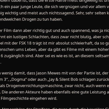
blem dabei ist, dass die erste Hälfte meist langweilig ist u
ch ein paar junge Leute, die sich vergnügen und vor allem 
nig wichtig und meist auch nichtssagend. Sehr, sehr selten
rgendwelchen Drogen zu tun haben.
er Film dann aber richtig gut und auch spannend, was ja ni
innt ein lustiges Schlachten, dass zwar nicht blutig, aber 
 mit der FSK 18 trägt ist mir absolut schleierhaft, da so gu
enschen ums Leben, aber da gibt es Filme mit einem höh
 16 zugänglich sind. Aber sei es wie es ist, an diesem selts
.
 wenig damit, dass Jason Mewes mit von der Partie ist, der 
 3“, „Dogma“ oder auch „Jay & Silent Bob schlagen zurück
tt, als Drogenvernichtungsmaschine, zwar nicht, auch wenn 
. Die anderen Akteure haben ebenfalls eine gute Leistung a
e Filmgeschichte eingehen wird.