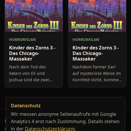
HORRORFILME
HORRORFILME
Kinder des Zorns 3 -
Kinder des Zorns 3 -
Das Chicago-
Das Chicago-
Massaker
Massaker
Nach dem Tod des
Nachdem Farmer Earl
Vaters von Eli und
auf mysteriöse Weise im
Joshua sind die zwei
Kornfeld stirbt, kommen
Jungs aus Gattlin
Sohn Joshua und sein
Weißenkinder. Eli erzählt
Halbbruder Eli nach
seinem älteren Bruder
Chicago zu neuen
Datenschutz
Joshua, dass ihr Vater
Pflegeeltern.
auf einmal
Wir messen anonyme Seitenaufrufe mit Google
Horrorfilm-Reviews, Serienkiller-Profile und Genre-
Analytics 4 erst nach Zustimmung. Details stehen
Archiv.
in der
Datenschutzerklärung
.