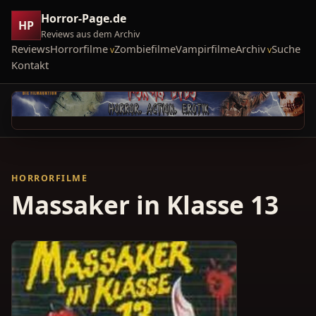
Horror-Page.de
HP
Reviews aus dem Archiv
Reviews
Horrorfilme
Zombiefilme
Vampirfilme
Archiv
Suche
Kontakt
HORRORFILME
Massaker in Klasse 13