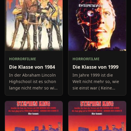
HORRORFILME
HORRORFILME
Die Klasse von 1984
Die Klasse von 1999
In der Abraham Lincoln
Im Jahre 1999 ist die
Highschool ist es schon
Welt nicht mehr so, wie
lange nicht mehr so wie
sie einst war ( Keine
es sich eigentlich für ein
Angst! Der Film hat
Bildungsinstitut gehört.
schon ein paar Jahre auf
Die Lehrer haben die
dem Buckel ).
inoffizielle
Kampflustige Gangs
haben die ind