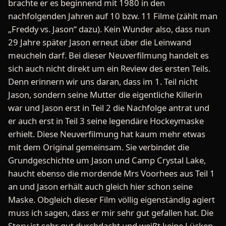
brachte er es beginnend mit 1980 in den
nachfolgenden Jahren auf 10 bzw. 11 Filme (zählt man
„Freddy vs. Jason“ dazu). Kein Wunder also, dass nun
29 Jahre später Jason erneut über die Leinwand
meucheln darf. Bei dieser Neuverfilmung handelt es
sich auch nicht direkt um ein Review des ersten Teils.
Denn erinnern wir uns daran, dass im 1. Teil nicht
Jason, sondern seine Mutter die eigentliche Killerin
war und Jason erst in Teil 2 die Nachfolge antrat und
er auch erst in Teil 3 seine legendäre Hockeymaske
erhielt. Diese Neuverfilmung hat kaum mehr etwas
mit dem Original gemeinsam. Sie verbindet die
Grundgeschichte um Jason und Camp Crystal Lake,
haucht ebenso die mordende Mrs Voorhees aus Teil 1
an und Jason erhält auch gleich hier schon seine
Maske. Obgleich dieser Film völlig eigenständig agiert
muss ich sagen, dass er mir sehr gut gefallen hat. Die
Story ist sehr gut durchdacht und weißt keine Lücken