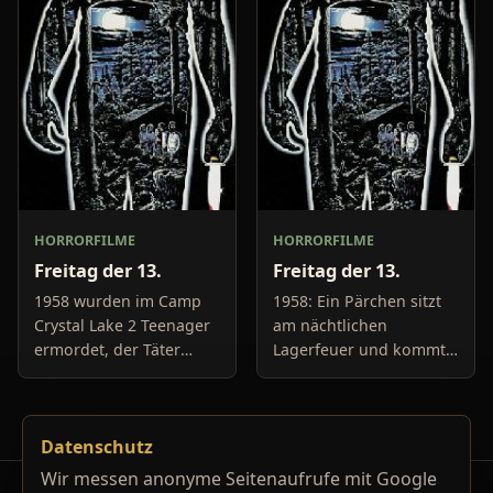
Haftanstalt, bei der ihm
weil die Betreuer sich
zwei Komplizen unters
lieber anderen Dingen h
HORRORFILME
HORRORFILME
Freitag der 13.
Freitag der 13.
1958 wurden im Camp
1958: Ein Pärchen sitzt
Crystal Lake 2 Teenager
am nächtlichen
ermordet, der Täter
Lagerfeuer und kommt
wurde niemals
sich langsam näher. Als
gefunden und das Camp
es so richtig spannend
wurde dicht gemacht. 20
werden soll, ist es aber
Datenschutz
Jahre später beschließen
auch schon wieder
ein paa
vorbei
Wir messen anonyme Seitenaufrufe mit Google