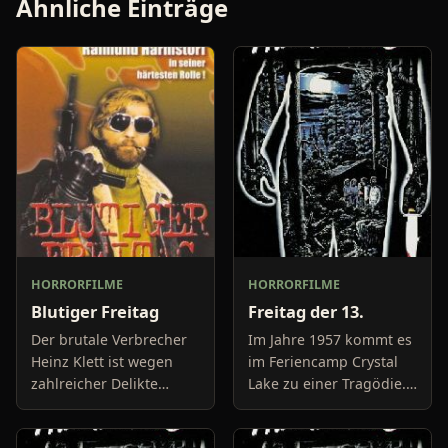
Ähnliche Einträge
HORRORFILME
HORRORFILME
Blutiger Freitag
Freitag der 13.
Der brutale Verbrecher
Im Jahre 1957 kommt es
Heinz Klett ist wegen
im Feriencamp Crystal
zahlreicher Delikte
Lake zu einer Tragödie.
inhaftiert, ihm gelingt
Der kleine Jason
aber die Flucht aus der
Vorheers ertrinkt im See,