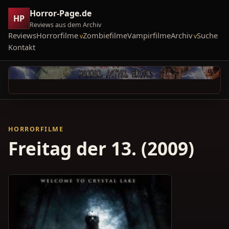
Horror-Page.de
HP
Reviews aus dem Archiv
Reviews
Horrorfilme
Zombiefilme
Vampirfilme
Archiv
Suche
Kontakt
HORRORFILME
Freitag der 13. (2009)