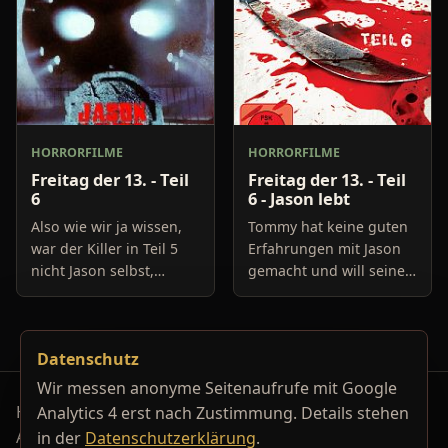
HORRORFILME
HORRORFILME
Freitag der 13. - Teil
Freitag der 13. - Teil
6
6 - Jason lebt
Also wie wir ja wissen,
Tommy hat keine guten
war der Killer in Teil 5
Erfahrungen mit Jason
nicht Jason selbst,
gemacht und will seine
sondern nur ein
Angstzustände
verrückter
loswerden. Dazu fährt er
Krankenwagenfahrer,
mit einem Kumpel auf
Datenschutz
der Jason kopiert hat, da
den Friedhof, wo die
sein Sohn umgebr
Leiche vo
Wir messen anonyme Seitenaufrufe mit Google
Horrorfilm-Reviews, Serienkiller-Profile und Genre-
Analytics 4 erst nach Zustimmung. Details stehen
Archiv.
in der
Datenschutzerklärung
.