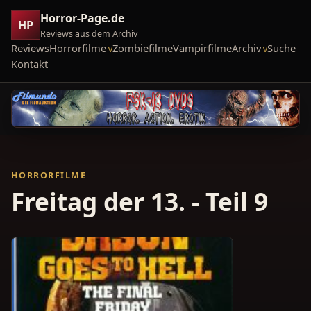
Horror-Page.de
HP
Reviews aus dem Archiv
Reviews
Horrorfilme
Zombiefilme
Vampirfilme
Archiv
Suche
Kontakt
HORRORFILME
Freitag der 13. - Teil 9