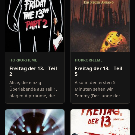
HORRORFILME
HORRORFILME
Freitag der 13. - Teil
Freitag der 13. - Teil
2
5
Alice, die einzig
Also in den ersten 5
Überlebende aus Teil 1,
Minuten sehen wir
plagen Alpträume, die
Tommy (Der Junge der
das am Camp Crystal
am Ende von Teil 4 Jason
Lake Geschehene immer
umgebracht hat) wie er
wieder vor ihre Augen
zu Jasons Grab geht. Es
treiben. Es ist zwar
tauchen zwei Männer
bereits
auf un