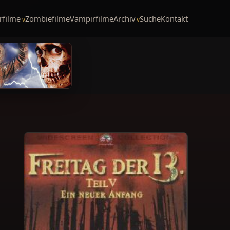
rfilme
Zombiefilme
Vampirfilme
Archiv
Suche
Kontakt