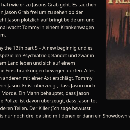
 hat) wie er zu Jasons Grab geht. Es tauchen
n Jason Grab frei um zu sehen ob der
teht Jason plötzlich auf bringt beide um und
nmal wacht Tommy in einem Krankenwagen
um.
ay the 13th part 5 – A new beginnig und es
 speziellen Psychiatrie gelandet und zwar in
dem Land leben und sich auf einem
e Einschränkungen bewegen dürfen. Alles
nen anderen mit einer Axt erschlägt. Tommy
on Jason. Er ist überzeugt, dass Jason noch
e Morde. Ein Mann behauptet, dass Jason
die Polizei ist davon überzeugt, dass Jason tot
anderen Teilen. Der Killer (Ich sage bewusst
 bis nur noch drei da sind mit denen er dann ein Showdown 