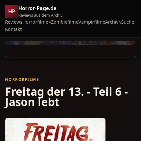
Horror-Page.de
HP
Reviews aus dem Archiv
Reviews
Horrorfilme
Zombiefilme
Vampirfilme
Archiv
Suche
Kontakt
HORRORFILME
Freitag der 13. - Teil 6 -
Jason lebt