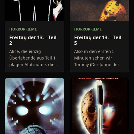
HORRORFILME
HORRORFILME
Freitag der 13. - Teil
Freitag der 13. - Teil
2
5
Alice, die einzig
Also in den ersten 5
Überlebende aus Teil 1,
Minuten sehen wir
plagen Alpträume, die
Tommy (Der Junge der
das am Camp Crystal
am Ende von Teil 4 Jason
Lake Geschehene immer
umgebracht hat) wie er
wieder vor ihre Augen
zu Jasons Grab geht. Es
treiben. Es ist zwar
tauchen zwei Männer
bereits
auf un