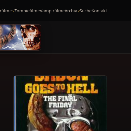
rfilme
Zombiefilme
Vampirfilme
Archiv
Suche
Kontakt