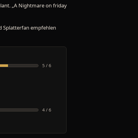
plant. „A Nightmare on friday
nd Splatterfan empfehlen
5 / 6
4 / 6