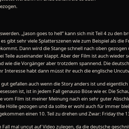
gezogen.
swerden. „Jason goes to hell” kann sich mit Teil 4 zu den br
 gibt sehr viele Splatterszenen wie zum Beispiel als die F
kommt. Dann wird die Stange schnell nach oben gezogen u
i Teile auseinander klappt. Aber der Film ist auch wieder
d wie die Vorgänger aber trotzdem spannend. Die deutsch
hr Interesse habt dann müsst ihr euch die englische Uncut
gut gefallen auch wenn die Story anders ist und eigentlich n
besessen ist, ist in jedem Fall genauso Böse wie er. Die Sch
 vom Film ist meiner Meinung nach ein sehr guter Abschlu
 die Hölle gezogen und da sollte er wohl auch für immer ble
gekommen einen 10. Teil zu drehen und Zwar: Friday the 13
n Fall mal uncut auf Video zulegen, da die deutsche geschni